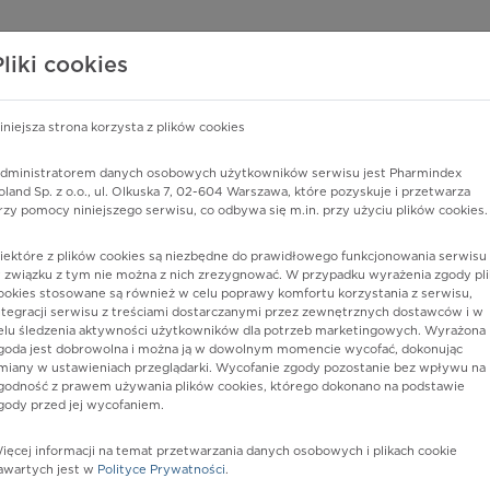
edzy o lekach
WISY PHARMINDEX
DATA LICENSING
SKLEP
Pliki cookies
iniejsza strona korzysta z plików cookies
dministratorem danych osobowych użytkowników serwisu jest Pharmindex
k
oland Sp. z o.o., ul. Olkuska 7, 02-604 Warszawa, które pozyskuje i przetwarza
rzy pomocy niniejszego serwisu, co odbywa się m.in. przy użyciu plików cookies.
iektóre z plików cookies są niezbędne do prawidłowego funkcjonowania serwisu 
 związku z tym nie można z nich zrezygnować. W przypadku wyrażenia zgody pli
ookies stosowane są również w celu poprawy komfortu korzystania z serwisu,
ntegracji serwisu z treściami dostarczanymi przez zewnętrznych dostawców i w
elu śledzenia aktywności użytkowników dla potrzeb marketingowych. Wyrażona
goda jest dobrowolna i można ją w dowolnym momencie wycofać, dokonując
miany w ustawieniach przeglądarki. Wycofanie zgody pozostanie bez wpływu na
godność z prawem używania plików cookies, którego dokonano na podstawie
gody przed jej wycofaniem.
nia
ięcej informacji na temat przetwarzania danych osobowych i plikach cookie
awartych jest w
Polityce Prywatności
.
istów ochrony zdrowia