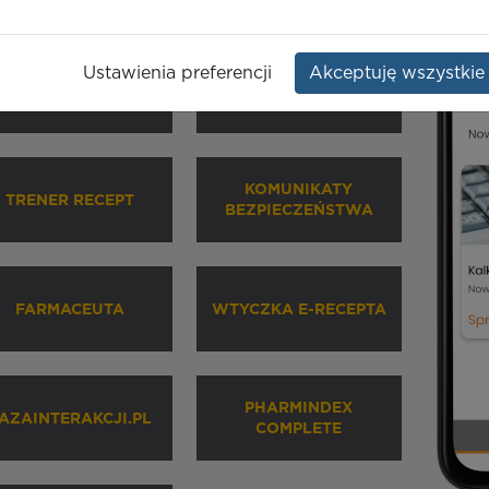
Ustawienia preferencji
Akceptuję wszystkie
HARMINDEX MOBILE
INHALATORY
KOMUNIKATY
TRENER RECEPT
BEZPIECZEŃSTWA
FARMACEUTA
WTYCZKA E-RECEPTA
PHARMINDEX
AZAINTERAKCJI.PL
COMPLETE