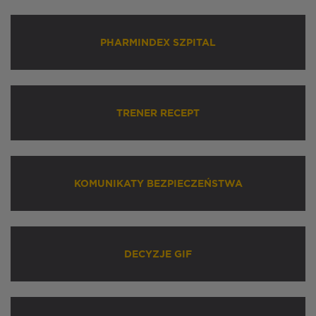
PHARMINDEX SZPITAL
TRENER RECEPT
KOMUNIKATY BEZPIECZEŃSTWA
DECYZJE GIF