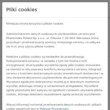
Pliki cookies
Niniejsza strona korzysta z plików cookies
Pharmindex Mobile
INSTALUJ
ZA DARMO - w Google Play
Administratorem danych osobowych użytkowników serwisu jest
Pharmindex Poland Sp. z o.o., ul. Olkuska 7, 02-604 Warszawa, które
pozyskuje i przetwarza przy pomocy niniejszego serwisu, co odbywa
Pharmindex - lider wi
się m.in. przy użyciu plików cookies.
ZALOGUJ SIĘ
ZAREJESTRUJ SIĘ
Niektóre z plików cookies są niezbędne do prawidłowego
funkcjonowania serwisu i w związku z tym nie można z nich
zrezygnować. W przypadku wyrażenia zgody pliki cookies stosowane
J38.5 - Skurcz krtani
są również w celu poprawy komfortu korzystania z serwisu, integracji
Więcej na lekiicd10.pl
serwisu z treściami dostarczanymi przez zewnętrznych dostawców i w
celu śledzenia aktywności użytkowników dla potrzeb marketingowych.
Wyrażona zgoda jest dobrowolna i można ją w dowolnym momencie
wycofać, dokonując zmiany w ustawieniach przeglądarki. Wycofanie
zgody pozostanie bez wpływu na zgodność z prawem używania plików
cookies, którego dokonano na podstawie zgody przed jej wycofaniem.
Więcej informacji na temat przetwarzania danych osobowych i plikach
cookie zawartych jest w
Polityce Prywatności
.