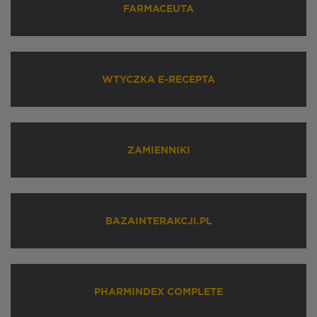
FARMACEUTA
WTYCZKA E-RECEPTA
ZAMIENNIKI
BAZAINTERAKCJI.PL
PHARMINDEX COMPLETE