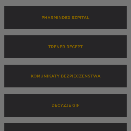
PHARMINDEX SZPITAL
TRENER RECEPT
KOMUNIKATY BEZPIECZEŃSTWA
DECYZJE GIF