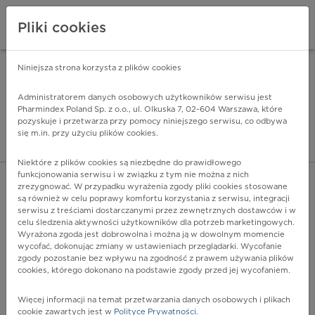
Pliki cookies
Niniejsza strona korzysta z plików cookies
Pharmindex Mobile
INSTALUJ
ZA DARMO - w Google Play
Administratorem danych osobowych użytkowników serwisu jest
Pharmindex Poland Sp. z o.o., ul. Olkuska 7, 02-604 Warszawa, które
pozyskuje i przetwarza przy pomocy niniejszego serwisu, co odbywa
Pharmindex - lider wi
się m.in. przy użyciu plików cookies.
ZALOGUJ SIĘ
ZAREJESTRUJ SIĘ
Niektóre z plików cookies są niezbędne do prawidłowego
funkcjonowania serwisu i w związku z tym nie można z nich
zrezygnować. W przypadku wyrażenia zgody pliki cookies stosowane
J37.1 - Przewlekłe zapalenie krtani i tchawicy
są również w celu poprawy komfortu korzystania z serwisu, integracji
Więcej na lekiicd10.pl
serwisu z treściami dostarczanymi przez zewnętrznych dostawców i w
celu śledzenia aktywności użytkowników dla potrzeb marketingowych.
Wyrażona zgoda jest dobrowolna i można ją w dowolnym momencie
wycofać, dokonując zmiany w ustawieniach przeglądarki. Wycofanie
zgody pozostanie bez wpływu na zgodność z prawem używania plików
cookies, którego dokonano na podstawie zgody przed jej wycofaniem.
Więcej informacji na temat przetwarzania danych osobowych i plikach
cookie zawartych jest w
Polityce Prywatności
.