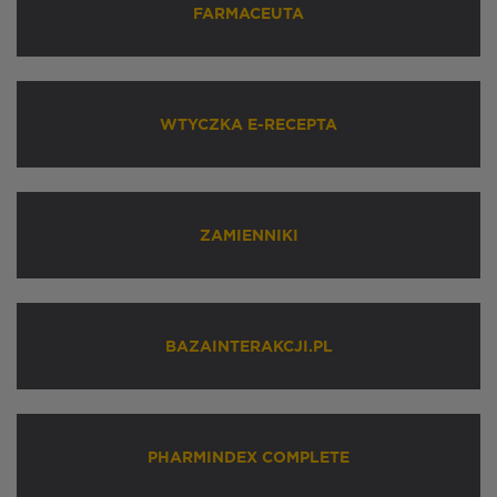
FARMACEUTA
WTYCZKA E-RECEPTA
ZAMIENNIKI
BAZAINTERAKCJI.PL
PHARMINDEX COMPLETE