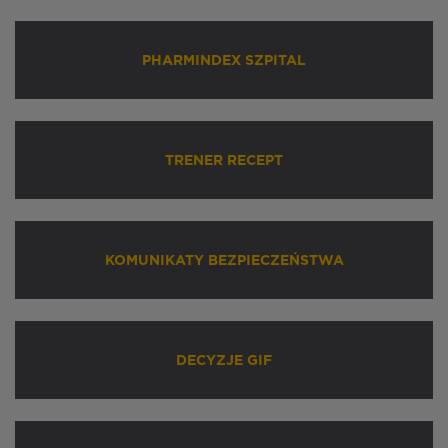
PHARMINDEX SZPITAL
TRENER RECEPT
KOMUNIKATY BEZPIECZEŃSTWA
DECYZJE GIF