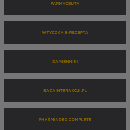
FARMACEUTA
WTYCZKA E-RECEPTA
ZAMIENNIKI
BAZAINTERAKCJI.PL
PHARMINDEX COMPLETE