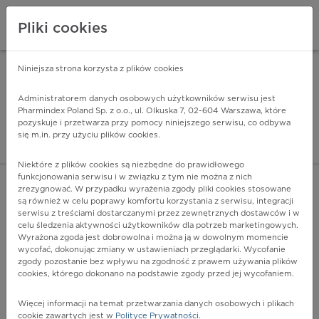
Pliki cookies
Niniejsza strona korzysta z plików cookies
Pharmindex Mobile
INSTALUJ
ZA DARMO - w Google Play
Administratorem danych osobowych użytkowników serwisu jest
Pharmindex Poland Sp. z o.o., ul. Olkuska 7, 02-604 Warszawa, które
pozyskuje i przetwarza przy pomocy niniejszego serwisu, co odbywa
Pharmindex - lider wi
się m.in. przy użyciu plików cookies.
ZALOGUJ SIĘ
ZAREJESTRUJ SIĘ
Niektóre z plików cookies są niezbędne do prawidłowego
funkcjonowania serwisu i w związku z tym nie można z nich
zrezygnować. W przypadku wyrażenia zgody pliki cookies stosowane
I82.3 - Zator i zakrzep żyły nerkowej
są również w celu poprawy komfortu korzystania z serwisu, integracji
Więcej na lekiicd10.pl
serwisu z treściami dostarczanymi przez zewnętrznych dostawców i w
celu śledzenia aktywności użytkowników dla potrzeb marketingowych.
Wyrażona zgoda jest dobrowolna i można ją w dowolnym momencie
wycofać, dokonując zmiany w ustawieniach przeglądarki. Wycofanie
zgody pozostanie bez wpływu na zgodność z prawem używania plików
cookies, którego dokonano na podstawie zgody przed jej wycofaniem.
Więcej informacji na temat przetwarzania danych osobowych i plikach
cookie zawartych jest w
Polityce Prywatności
.