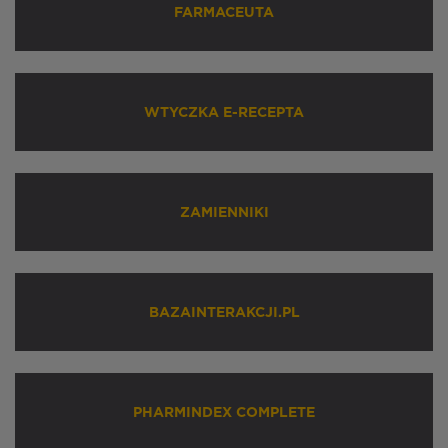
FARMACEUTA
WTYCZKA E-RECEPTA
ZAMIENNIKI
BAZAINTERAKCJI.PL
PHARMINDEX COMPLETE