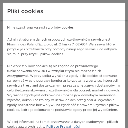
Pliki cookies
Niniejsza strona korzysta z plików cookies
Pharmindex Mobile
INSTALUJ
ZA DARMO - w Google Play
Administratorem danych osobowych użytkowników serwisu jest
Pharmindex Poland Sp. z o.o., ul. Olkuska 7, 02-604 Warszawa, które
pozyskuje i przetwarza przy pomocy niniejszego serwisu, co odbywa
Pharmindex - lider wi
się m.in. przy użyciu plików cookies.
ZALOGUJ SIĘ
ZAREJESTRUJ SIĘ
Niektóre z plików cookies są niezbędne do prawidłowego
funkcjonowania serwisu i w związku z tym nie można z nich
zrezygnować. W przypadku wyrażenia zgody pliki cookies stosowane
I28.1 - Tętniak tętnicy płucnej
są również w celu poprawy komfortu korzystania z serwisu, integracji
Więcej na lekiicd10.pl
serwisu z treściami dostarczanymi przez zewnętrznych dostawców i w
celu śledzenia aktywności użytkowników dla potrzeb marketingowych.
Wyrażona zgoda jest dobrowolna i można ją w dowolnym momencie
wycofać, dokonując zmiany w ustawieniach przeglądarki. Wycofanie
zgody pozostanie bez wpływu na zgodność z prawem używania plików
cookies, którego dokonano na podstawie zgody przed jej wycofaniem.
Więcej informacji na temat przetwarzania danych osobowych i plikach
cookie zawartych jest w
Polityce Prywatności
.