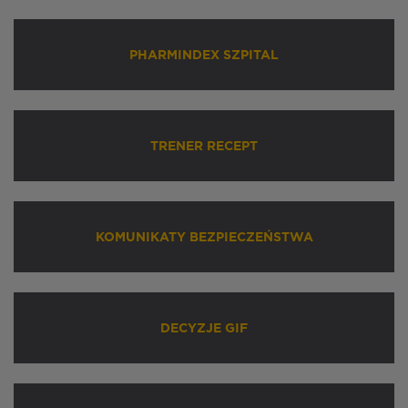
PHARMINDEX SZPITAL
TRENER RECEPT
KOMUNIKATY BEZPIECZEŃSTWA
DECYZJE GIF