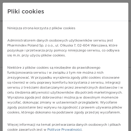
Pliki cookies
Niniejsza strona korzysta z plików cookies
Pharmindex Mobile
INSTALUJ
ZA DARMO - w Google Play
Administratorem danych osobowych użytkowników serwisu jest
Pharmindex Poland Sp. z o.o., ul. Olkuska 7, 02-604 Warszawa, które
pozyskuje i przetwarza przy pomocy niniejszego serwisu, co odbywa
Pharmindex - lider wi
się m.in. przy użyciu plików cookies.
ZALOGUJ SIĘ
ZAREJESTRUJ SIĘ
Niektóre z plików cookies są niezbędne do prawidłowego
funkcjonowania serwisu i w związku z tym nie można z nich
zrezygnować. W przypadku wyrażenia zgody pliki cookies stosowane
I27.9 - Zespół sercowo-płucny, nieokreślony
są również w celu poprawy komfortu korzystania z serwisu, integracji
Więcej na lekiicd10.pl
serwisu z treściami dostarczanymi przez zewnętrznych dostawców i w
celu śledzenia aktywności użytkowników dla potrzeb marketingowych.
Wyrażona zgoda jest dobrowolna i można ją w dowolnym momencie
wycofać, dokonując zmiany w ustawieniach przeglądarki. Wycofanie
zgody pozostanie bez wpływu na zgodność z prawem używania plików
cookies, którego dokonano na podstawie zgody przed jej wycofaniem.
Więcej informacji na temat przetwarzania danych osobowych i plikach
cookie zawartych jest w
Polityce Prywatności
.