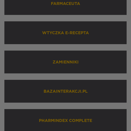
FARMACEUTA
WTYCZKA E-RECEPTA
ZAMIENNIKI
BAZAINTERAKCJI.PL
PHARMINDEX COMPLETE