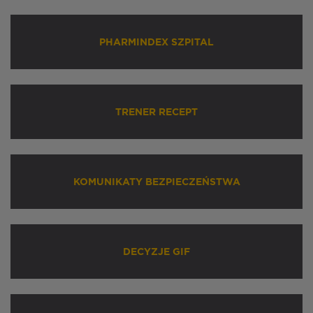
PHARMINDEX SZPITAL
TRENER RECEPT
KOMUNIKATY BEZPIECZEŃSTWA
DECYZJE GIF