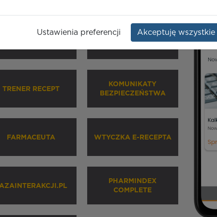
Ustawienia preferencji
Akceptuję wszystkie
HARMINDEX MOBILE
INHALATORY
KOMUNIKATY
TRENER RECEPT
BEZPIECZEŃSTWA
FARMACEUTA
WTYCZKA E-RECEPTA
PHARMINDEX
AZAINTERAKCJI.PL
COMPLETE