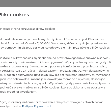
edzy o lekach
WISY PHARMINDEX
DATA LICENSING
SKLEP
Pliki cookies
iniejsza strona korzysta z plików cookies
dministratorem danych osobowych użytkowników serwisu jest Pharmindex
kowatego jako powikłanie występujące w czasie ostrego zawału s
oland Sp. z o.o., ul. Olkuska 7, 02-604 Warszawa, które pozyskuje i przetwarza
rzy pomocy niniejszego serwisu, co odbywa się m.in. przy użyciu plików cookies.
iektóre z plików cookies są niezbędne do prawidłowego funkcjonowania serwisu 
 związku z tym nie można z nich zrezygnować. W przypadku wyrażenia zgody pli
ookies stosowane są również w celu poprawy komfortu korzystania z serwisu,
ntegracji serwisu z treściami dostarczanymi przez zewnętrznych dostawców i w
elu śledzenia aktywności użytkowników dla potrzeb marketingowych. Wyrażona
goda jest dobrowolna i można ją w dowolnym momencie wycofać, dokonując
miany w ustawieniach przeglądarki. Wycofanie zgody pozostanie bez wpływu na
godność z prawem używania plików cookies, którego dokonano na podstawie
gody przed jej wycofaniem.
nia
ięcej informacji na temat przetwarzania danych osobowych i plikach cookie
awartych jest w
Polityce Prywatności
.
istów ochrony zdrowia