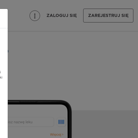
ZALOGUJ SIĘ
ZAREJESTRUJ SIĘ
erca
i
ki