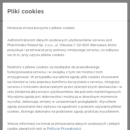
Pliki cookies
Niniejsza strona korzysta z plików cookies
Pharmindex Mobile
INSTALUJ
ZA DARMO - w Google Play
Administratorem danych osobowych użytkowników serwisu jest
Pharmindex Poland Sp. z o.o., ul. Olkuska 7, 02-604 Warszawa, które
pozyskuje i przetwarza przy pomocy niniejszego serwisu, co odbywa
Pharmindex - lider wi
się m.in. przy użyciu plików cookies.
ZALOGUJ SIĘ
ZAREJESTRUJ SIĘ
Niektóre z plików cookies są niezbędne do prawidłowego
funkcjonowania serwisu i w związku z tym nie można z nich
zrezygnować. W przypadku wyrażenia zgody pliki cookies stosowane
I21.0 - Ostry zawał serca pełnościenny ściany przedniej
są również w celu poprawy komfortu korzystania z serwisu, integracji
Więcej na lekiicd10.pl
serwisu z treściami dostarczanymi przez zewnętrznych dostawców i w
celu śledzenia aktywności użytkowników dla potrzeb marketingowych.
Wyrażona zgoda jest dobrowolna i można ją w dowolnym momencie
wycofać, dokonując zmiany w ustawieniach przeglądarki. Wycofanie
zgody pozostanie bez wpływu na zgodność z prawem używania plików
cookies, którego dokonano na podstawie zgody przed jej wycofaniem.
Więcej informacji na temat przetwarzania danych osobowych i plikach
cookie zawartych jest w
Polityce Prywatności
.