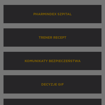
PHARMINDEX SZPITAL
TRENER RECEPT
KOMUNIKATY BEZPIECZEŃSTWA
DECYZJE GIF