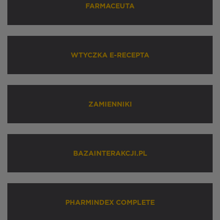
FARMACEUTA
WTYCZKA E-RECEPTA
ZAMIENNIKI
BAZAINTERAKCJI.PL
PHARMINDEX COMPLETE