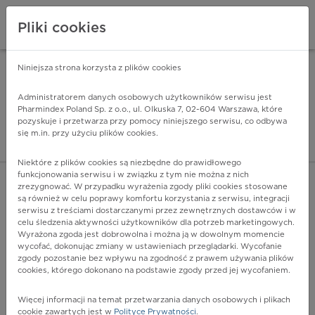
Pliki cookies
Niniejsza strona korzysta z plików cookies
Pharmindex Mobile
INSTALUJ
ZA DARMO - w Google Play
Administratorem danych osobowych użytkowników serwisu jest
Pharmindex Poland Sp. z o.o., ul. Olkuska 7, 02-604 Warszawa, które
pozyskuje i przetwarza przy pomocy niniejszego serwisu, co odbywa
Pharmindex - lider wi
się m.in. przy użyciu plików cookies.
ZALOGUJ SIĘ
ZAREJESTRUJ SIĘ
Niektóre z plików cookies są niezbędne do prawidłowego
funkcjonowania serwisu i w związku z tym nie można z nich
zrezygnować. W przypadku wyrażenia zgody pliki cookies stosowane
I07.2 - Zwężenie zastawki trójdzielnej z niedomykalnością
są również w celu poprawy komfortu korzystania z serwisu, integracji
Więcej na lekiicd10.pl
serwisu z treściami dostarczanymi przez zewnętrznych dostawców i w
celu śledzenia aktywności użytkowników dla potrzeb marketingowych.
Wyrażona zgoda jest dobrowolna i można ją w dowolnym momencie
wycofać, dokonując zmiany w ustawieniach przeglądarki. Wycofanie
zgody pozostanie bez wpływu na zgodność z prawem używania plików
cookies, którego dokonano na podstawie zgody przed jej wycofaniem.
Więcej informacji na temat przetwarzania danych osobowych i plikach
cookie zawartych jest w
Polityce Prywatności
.