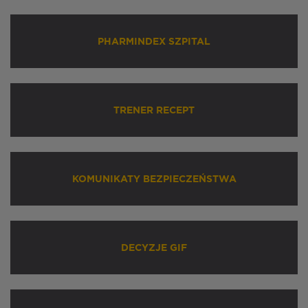
PHARMINDEX SZPITAL
TRENER RECEPT
KOMUNIKATY BEZPIECZEŃSTWA
DECYZJE GIF