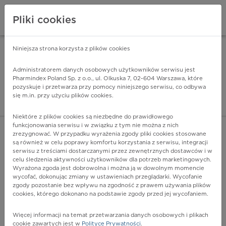
Pliki cookies
Niniejsza strona korzysta z plików cookies
Pharmindex Mobile
INSTALUJ
ZA DARMO - w Google Play
Administratorem danych osobowych użytkowników serwisu jest
Pharmindex Poland Sp. z o.o., ul. Olkuska 7, 02-604 Warszawa, które
pozyskuje i przetwarza przy pomocy niniejszego serwisu, co odbywa
Pharmindex - lider wi
się m.in. przy użyciu plików cookies.
ZALOGUJ SIĘ
ZAREJESTRUJ SIĘ
Niektóre z plików cookies są niezbędne do prawidłowego
funkcjonowania serwisu i w związku z tym nie można z nich
zrezygnować. W przypadku wyrażenia zgody pliki cookies stosowane
H61.3 - Zwężenie przewodu słuchowego zewnętrznego
są również w celu poprawy komfortu korzystania z serwisu, integracji
nabyte
serwisu z treściami dostarczanymi przez zewnętrznych dostawców i w
Więcej na lekiicd10.pl
celu śledzenia aktywności użytkowników dla potrzeb marketingowych.
Wyrażona zgoda jest dobrowolna i można ją w dowolnym momencie
wycofać, dokonując zmiany w ustawieniach przeglądarki. Wycofanie
zgody pozostanie bez wpływu na zgodność z prawem używania plików
cookies, którego dokonano na podstawie zgody przed jej wycofaniem.
Więcej informacji na temat przetwarzania danych osobowych i plikach
cookie zawartych jest w
Polityce Prywatności
.