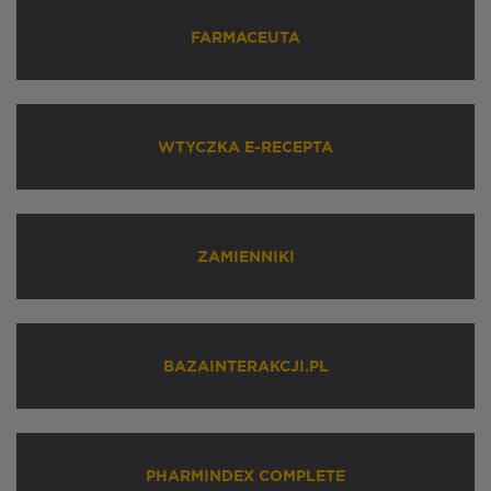
FARMACEUTA
WTYCZKA E-RECEPTA
ZAMIENNIKI
BAZAINTERAKCJI.PL
PHARMINDEX COMPLETE