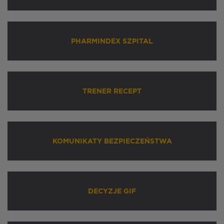
PHARMINDEX SZPITAL
TRENER RECEPT
KOMUNIKATY BEZPIECZEŃSTWA
DECYZJE GIF