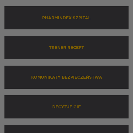
PHARMINDEX SZPITAL
TRENER RECEPT
KOMUNIKATY BEZPIECZEŃSTWA
DECYZJE GIF