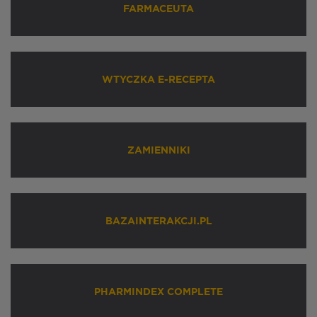
FARMACEUTA
WTYCZKA E-RECEPTA
ZAMIENNIKI
BAZAINTERAKCJI.PL
PHARMINDEX COMPLETE