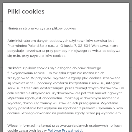
Pliki cookies
Niniejsza strona korzysta z plików cookies
Pharmindex Mobile
INSTALUJ
ZA DARMO - w Google Play
Administratorem danych osobowych użytkowników serwisu jest
Pharmindex Poland Sp. z o.o., ul. Olkuska 7, 02-604 Warszawa, które
pozyskuje i przetwarza przy pomocy niniejszego serwisu, co odbywa
Pharmindex - lider wi
się m.in. przy użyciu plików cookies.
ZALOGUJ SIĘ
ZAREJESTRUJ SIĘ
Niektóre z plików cookies są niezbędne do prawidłowego
funkcjonowania serwisu i w związku z tym nie można z nich
zrezygnować. W przypadku wyrażenia zgody pliki cookies stosowane
H40.8 - Inne postacie jaskry
są również w celu poprawy komfortu korzystania z serwisu, integracji
Więcej na lekiicd10.pl
serwisu z treściami dostarczanymi przez zewnętrznych dostawców i w
celu śledzenia aktywności użytkowników dla potrzeb marketingowych.
Wyrażona zgoda jest dobrowolna i można ją w dowolnym momencie
wycofać, dokonując zmiany w ustawieniach przeglądarki. Wycofanie
zgody pozostanie bez wpływu na zgodność z prawem używania plików
cookies, którego dokonano na podstawie zgody przed jej wycofaniem.
Więcej informacji na temat przetwarzania danych osobowych i plikach
cookie zawartych jest w
Polityce Prywatności
.