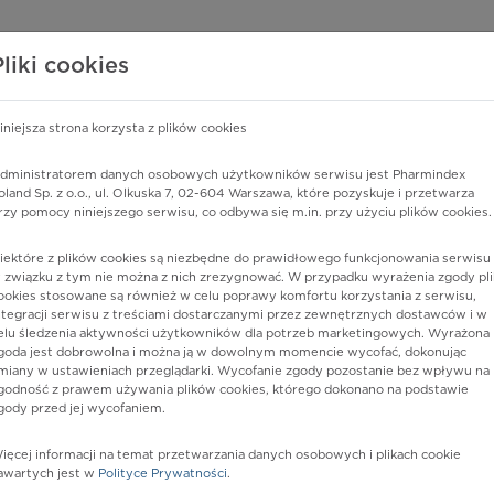
edzy o lekach
WISY PHARMINDEX
DATA LICENSING
SKLEP
Pliki cookies
iniejsza strona korzysta z plików cookies
dministratorem danych osobowych użytkowników serwisu jest Pharmindex
edniej oka
oland Sp. z o.o., ul. Olkuska 7, 02-604 Warszawa, które pozyskuje i przetwarza
rzy pomocy niniejszego serwisu, co odbywa się m.in. przy użyciu plików cookies.
iektóre z plików cookies są niezbędne do prawidłowego funkcjonowania serwisu 
 związku z tym nie można z nich zrezygnować. W przypadku wyrażenia zgody pli
ookies stosowane są również w celu poprawy komfortu korzystania z serwisu,
ntegracji serwisu z treściami dostarczanymi przez zewnętrznych dostawców i w
elu śledzenia aktywności użytkowników dla potrzeb marketingowych. Wyrażona
goda jest dobrowolna i można ją w dowolnym momencie wycofać, dokonując
miany w ustawieniach przeglądarki. Wycofanie zgody pozostanie bez wpływu na
godność z prawem używania plików cookies, którego dokonano na podstawie
gody przed jej wycofaniem.
nia
ięcej informacji na temat przetwarzania danych osobowych i plikach cookie
awartych jest w
Polityce Prywatności
.
istów ochrony zdrowia