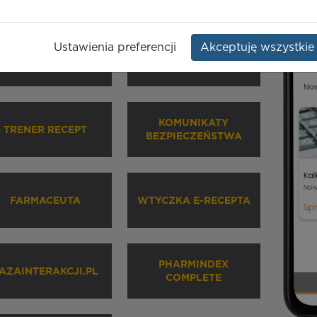
Ustawienia preferencji
Akceptuję wszystkie
HARMINDEX MOBILE
INHALATORY
KOMUNIKATY
TRENER RECEPT
BEZPIECZEŃSTWA
FARMACEUTA
WTYCZKA E-RECEPTA
PHARMINDEX
AZAINTERAKCJI.PL
COMPLETE