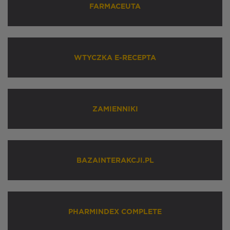
FARMACEUTA
WTYCZKA E-RECEPTA
ZAMIENNIKI
BAZAINTERAKCJI.PL
PHARMINDEX COMPLETE