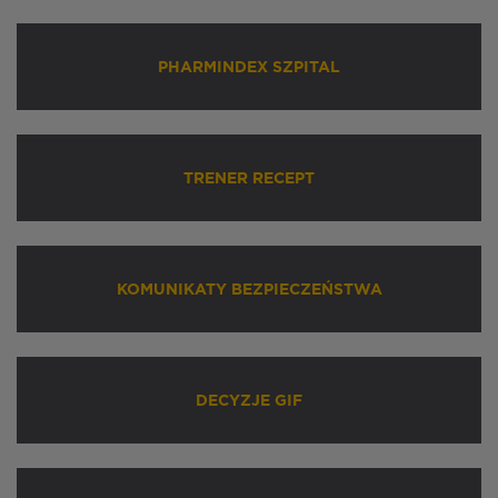
PHARMINDEX SZPITAL
TRENER RECEPT
KOMUNIKATY BEZPIECZEŃSTWA
DECYZJE GIF