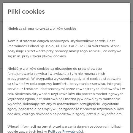
Pliki cookies
Niniejsza strona korzysta z plików cookies
Pharmindex Mobile
INSTALUJ
ZA DARMO - w Google Play
Administratorem danych osobowych użytkowników serwisu jest
Pharmindex Poland Sp. z o.o., ul. Olkuska 7, 02-604 Warszawa, które
pozyskuje i przetwarza przy pomocy niniejszego serwisu, co odbywa
Pharmindex - lider wi
się m.in. przy użyciu plików cookies.
ZALOGUJ SIĘ
ZAREJESTRUJ SIĘ
Niektóre z plików cookies są niezbędne do prawidłowego
funkcjonowania serwisu i w związku z tym nie można z nich
zrezygnować. W przypadku wyrażenia zgody pliki cookies stosowane
H21 - Inne patologie tęczówki i ciała rzęskowego
są również w celu poprawy komfortu korzystania z serwisu, integracji
Więcej na lekiicd10.pl
serwisu z treściami dostarczanymi przez zewnętrznych dostawców i w
celu śledzenia aktywności użytkowników dla potrzeb marketingowych.
Wyrażona zgoda jest dobrowolna i można ją w dowolnym momencie
wycofać, dokonując zmiany w ustawieniach przeglądarki. Wycofanie
zgody pozostanie bez wpływu na zgodność z prawem używania plików
cookies, którego dokonano na podstawie zgody przed jej wycofaniem.
Więcej informacji na temat przetwarzania danych osobowych i plikach
cookie zawartych jest w
Polityce Prywatności
.