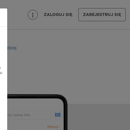
ZALOGUJ SIĘ
ZAREJESTRUJ SIĘ
 indziej
i
ki