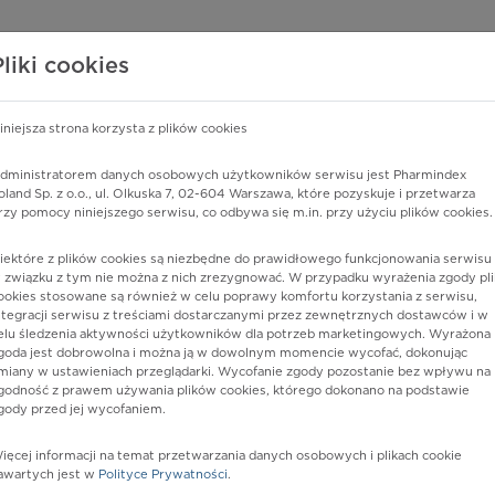
edzy o lekach
WISY PHARMINDEX
DATA LICENSING
SKLEP
Pliki cookies
iniejsza strona korzysta z plików cookies
dministratorem danych osobowych użytkowników serwisu jest Pharmindex
biegu chorób zakaźnych i pasożytniczych sklasyfikowanych gdzie
oland Sp. z o.o., ul. Olkuska 7, 02-604 Warszawa, które pozyskuje i przetwarza
rzy pomocy niniejszego serwisu, co odbywa się m.in. przy użyciu plików cookies.
iektóre z plików cookies są niezbędne do prawidłowego funkcjonowania serwisu 
 związku z tym nie można z nich zrezygnować. W przypadku wyrażenia zgody pli
ookies stosowane są również w celu poprawy komfortu korzystania z serwisu,
ntegracji serwisu z treściami dostarczanymi przez zewnętrznych dostawców i w
elu śledzenia aktywności użytkowników dla potrzeb marketingowych. Wyrażona
goda jest dobrowolna i można ją w dowolnym momencie wycofać, dokonując
miany w ustawieniach przeglądarki. Wycofanie zgody pozostanie bez wpływu na
godność z prawem używania plików cookies, którego dokonano na podstawie
gody przed jej wycofaniem.
nia
ięcej informacji na temat przetwarzania danych osobowych i plikach cookie
awartych jest w
Polityce Prywatności
.
istów ochrony zdrowia