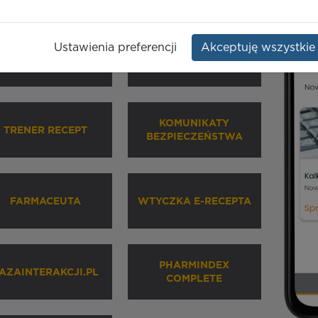
Ustawienia preferencji
Akceptuję wszystkie
HARMINDEX MOBILE
INHALATORY
KOMUNIKATY
TRENER RECEPT
BEZPIECZEŃSTWA
FARMACEUTA
WTYCZKA E-RECEPTA
PHARMINDEX
AZAINTERAKCJI.PL
COMPLETE