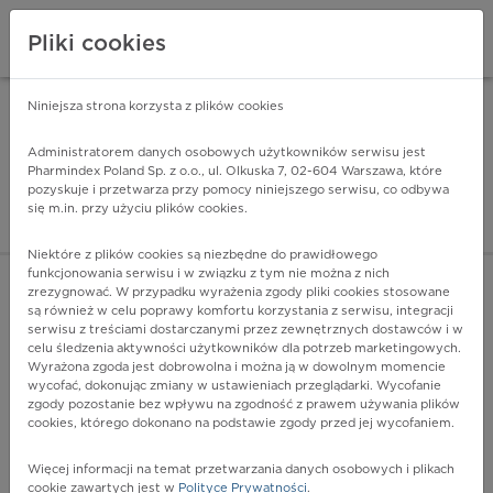
Pliki cookies
Niniejsza strona korzysta z plików cookies
Pharmindex Mobile
INSTALUJ
ZA DARMO - w Google Play
Administratorem danych osobowych użytkowników serwisu jest
Pharmindex Poland Sp. z o.o., ul. Olkuska 7, 02-604 Warszawa, które
pozyskuje i przetwarza przy pomocy niniejszego serwisu, co odbywa
Pharmindex - lider wi
się m.in. przy użyciu plików cookies.
ZALOGUJ SIĘ
ZAREJESTRUJ SIĘ
Niektóre z plików cookies są niezbędne do prawidłowego
funkcjonowania serwisu i w związku z tym nie można z nich
zrezygnować. W przypadku wyrażenia zgody pliki cookies stosowane
G95 - Inne choroby rdzenia kręgowego
są również w celu poprawy komfortu korzystania z serwisu, integracji
Więcej na lekiicd10.pl
serwisu z treściami dostarczanymi przez zewnętrznych dostawców i w
celu śledzenia aktywności użytkowników dla potrzeb marketingowych.
Wyrażona zgoda jest dobrowolna i można ją w dowolnym momencie
wycofać, dokonując zmiany w ustawieniach przeglądarki. Wycofanie
zgody pozostanie bez wpływu na zgodność z prawem używania plików
cookies, którego dokonano na podstawie zgody przed jej wycofaniem.
Więcej informacji na temat przetwarzania danych osobowych i plikach
cookie zawartych jest w
Polityce Prywatności
.