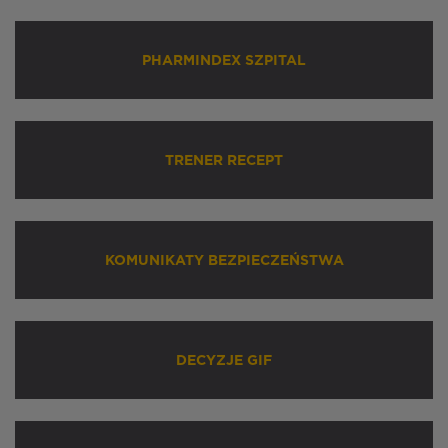
PHARMINDEX SZPITAL
TRENER RECEPT
KOMUNIKATY BEZPIECZEŃSTWA
DECYZJE GIF