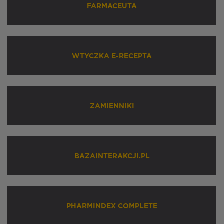
FARMACEUTA
WTYCZKA E-RECEPTA
ZAMIENNIKI
BAZAINTERAKCJI.PL
PHARMINDEX COMPLETE