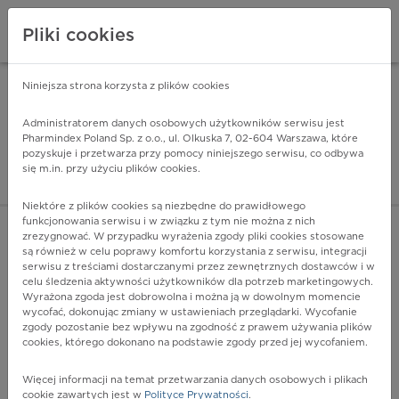
Pliki cookies
Niniejsza strona korzysta z plików cookies
Pharmindex Mobile
INSTALUJ
ZA DARMO - w Google Play
Administratorem danych osobowych użytkowników serwisu jest
Pharmindex Poland Sp. z o.o., ul. Olkuska 7, 02-604 Warszawa, które
pozyskuje i przetwarza przy pomocy niniejszego serwisu, co odbywa
Pharmindex - lider wi
się m.in. przy użyciu plików cookies.
ZALOGUJ SIĘ
ZAREJESTRUJ SIĘ
Niektóre z plików cookies są niezbędne do prawidłowego
funkcjonowania serwisu i w związku z tym nie można z nich
zrezygnować. W przypadku wyrażenia zgody pliki cookies stosowane
G90.3 - Zwyrodnienie wieloukładowe
są również w celu poprawy komfortu korzystania z serwisu, integracji
Więcej na lekiicd10.pl
serwisu z treściami dostarczanymi przez zewnętrznych dostawców i w
celu śledzenia aktywności użytkowników dla potrzeb marketingowych.
Wyrażona zgoda jest dobrowolna i można ją w dowolnym momencie
wycofać, dokonując zmiany w ustawieniach przeglądarki. Wycofanie
zgody pozostanie bez wpływu na zgodność z prawem używania plików
cookies, którego dokonano na podstawie zgody przed jej wycofaniem.
Więcej informacji na temat przetwarzania danych osobowych i plikach
cookie zawartych jest w
Polityce Prywatności
.