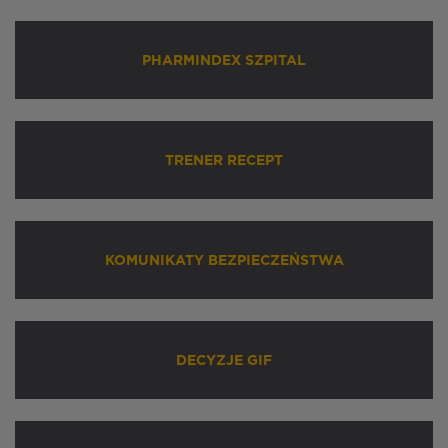
PHARMINDEX SZPITAL
TRENER RECEPT
KOMUNIKATY BEZPIECZEŃSTWA
DECYZJE GIF