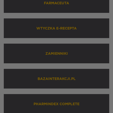
FARMACEUTA
WTYCZKA E-RECEPTA
ZAMIENNIKI
BAZAINTERAKCJI.PL
PHARMINDEX COMPLETE