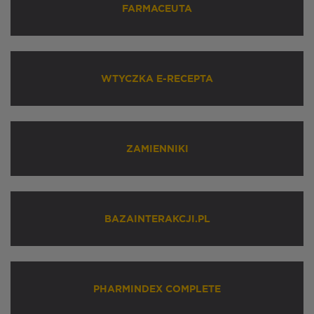
FARMACEUTA
WTYCZKA E-RECEPTA
ZAMIENNIKI
BAZAINTERAKCJI.PL
PHARMINDEX COMPLETE