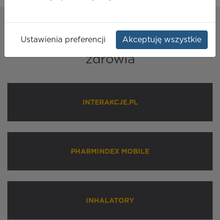
Nasze
rozwiązania
Ustawienia preferencji
Akceptuję wszystkie
dla profesjonalistów ochrony
zdrowia
INTERAKCJE.PL
PHARMINDEX MOBILE
INHALATORY