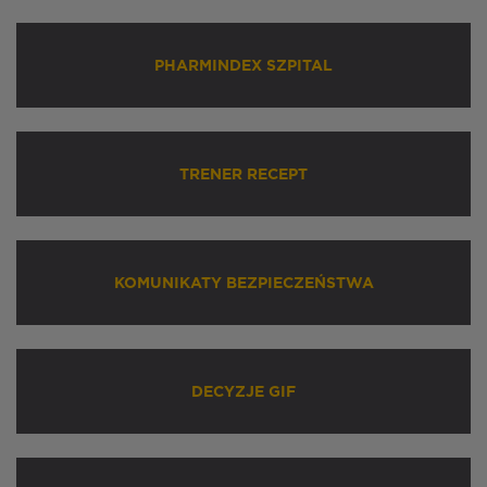
PHARMINDEX SZPITAL
TRENER RECEPT
KOMUNIKATY BEZPIECZEŃSTWA
DECYZJE GIF