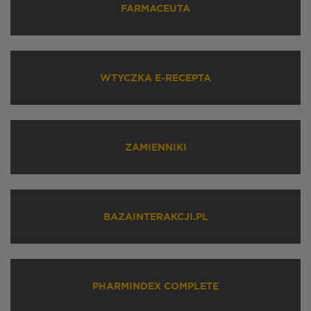
FARMACEUTA
WTYCZKA E-RECEPTA
ZAMIENNIKI
BAZAINTERAKCJI.PL
PHARMINDEX COMPLETE