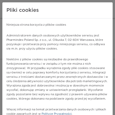
Pliki cookies
Niniejsza strona korzysta z plików cookies
Pharmindex Mobile
INSTALUJ
ZA DARMO - w Google Play
Administratorem danych osobowych użytkowników serwisu jest
Pharmindex Poland Sp. z o.o., ul. Olkuska 7, 02-604 Warszawa, które
pozyskuje i przetwarza przy pomocy niniejszego serwisu, co odbywa
Pharmindex - lider wi
się m.in. przy użyciu plików cookies.
ZALOGUJ SIĘ
ZAREJESTRUJ SIĘ
Niektóre z plików cookies są niezbędne do prawidłowego
funkcjonowania serwisu i w związku z tym nie można z nich
zrezygnować. W przypadku wyrażenia zgody pliki cookies stosowane
G54.7 - Zespół bólu fantomowego kończyny bez bólu
są również w celu poprawy komfortu korzystania z serwisu, integracji
Więcej na lekiicd10.pl
serwisu z treściami dostarczanymi przez zewnętrznych dostawców i w
celu śledzenia aktywności użytkowników dla potrzeb marketingowych.
Wyrażona zgoda jest dobrowolna i można ją w dowolnym momencie
wycofać, dokonując zmiany w ustawieniach przeglądarki. Wycofanie
zgody pozostanie bez wpływu na zgodność z prawem używania plików
cookies, którego dokonano na podstawie zgody przed jej wycofaniem.
Więcej informacji na temat przetwarzania danych osobowych i plikach
cookie zawartych jest w
Polityce Prywatności
.