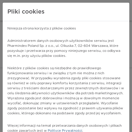
Pliki cookies
Niniejsza strona korzysta z plików cookies
Pharmindex Mobile
INSTALUJ
ZA DARMO - w Google Play
Administratorem danych osobowych użytkowników serwisu jest
Pharmindex Poland Sp. z o.o., ul. Olkuska 7, 02-604 Warszawa, które
pozyskuje i przetwarza przy pomocy niniejszego serwisu, co odbywa
Pharmindex - lider wi
się m.in. przy użyciu plików cookies.
ZALOGUJ SIĘ
ZAREJESTRUJ SIĘ
Niektóre z plików cookies są niezbędne do prawidłowego
funkcjonowania serwisu i w związku z tym nie można z nich
zrezygnować. W przypadku wyrażenia zgody pliki cookies stosowane
G54.3 - Zaburzenia korzeni nerwów rdzeniowych
są również w celu poprawy komfortu korzystania z serwisu, integracji
piersiowych niesklasyfikowane gdzie indziej
serwisu z treściami dostarczanymi przez zewnętrznych dostawców i w
Więcej na lekiicd10.pl
celu śledzenia aktywności użytkowników dla potrzeb marketingowych.
Wyrażona zgoda jest dobrowolna i można ją w dowolnym momencie
wycofać, dokonując zmiany w ustawieniach przeglądarki. Wycofanie
zgody pozostanie bez wpływu na zgodność z prawem używania plików
cookies, którego dokonano na podstawie zgody przed jej wycofaniem.
Więcej informacji na temat przetwarzania danych osobowych i plikach
cookie zawartych jest w
Polityce Prywatności
.