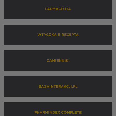
FARMACEUTA
WTYCZKA E-RECEPTA
ZAMIENNIKI
BAZAINTERAKCJI.PL
PHARMINDEX COMPLETE