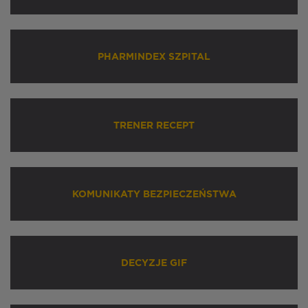
PHARMINDEX SZPITAL
TRENER RECEPT
KOMUNIKATY BEZPIECZEŃSTWA
DECYZJE GIF