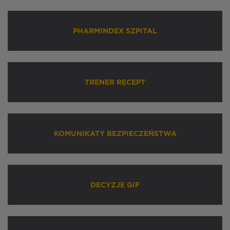
PHARMINDEX SZPITAL
TRENER RECEPT
KOMUNIKATY BEZPIECZEŃSTWA
DECYZJE GIF