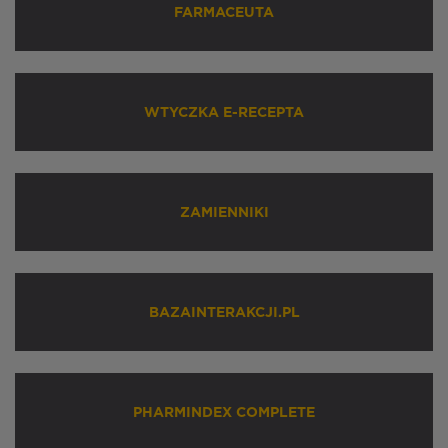
FARMACEUTA
WTYCZKA E-RECEPTA
ZAMIENNIKI
BAZAINTERAKCJI.PL
PHARMINDEX COMPLETE