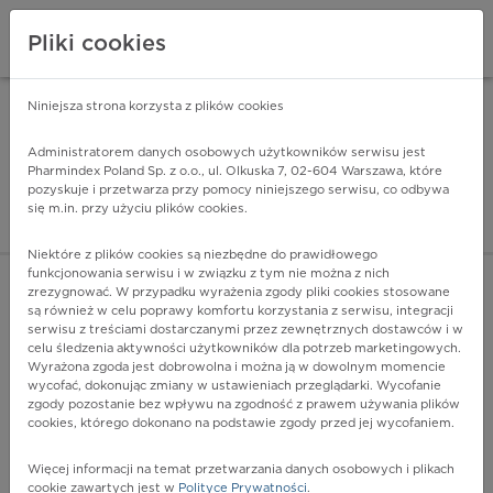
Pliki cookies
Niniejsza strona korzysta z plików cookies
Pharmindex Mobile
INSTALUJ
ZA DARMO - w Google Play
Administratorem danych osobowych użytkowników serwisu jest
Pharmindex Poland Sp. z o.o., ul. Olkuska 7, 02-604 Warszawa, które
pozyskuje i przetwarza przy pomocy niniejszego serwisu, co odbywa
Pharmindex - lider wi
się m.in. przy użyciu plików cookies.
ZALOGUJ SIĘ
ZAREJESTRUJ SIĘ
Niektóre z plików cookies są niezbędne do prawidłowego
funkcjonowania serwisu i w związku z tym nie można z nich
zrezygnować. W przypadku wyrażenia zgody pliki cookies stosowane
G40.5 - Szczególne zespoły padaczkowe
są również w celu poprawy komfortu korzystania z serwisu, integracji
Więcej na lekiicd10.pl
serwisu z treściami dostarczanymi przez zewnętrznych dostawców i w
celu śledzenia aktywności użytkowników dla potrzeb marketingowych.
Wyrażona zgoda jest dobrowolna i można ją w dowolnym momencie
wycofać, dokonując zmiany w ustawieniach przeglądarki. Wycofanie
zgody pozostanie bez wpływu na zgodność z prawem używania plików
cookies, którego dokonano na podstawie zgody przed jej wycofaniem.
Więcej informacji na temat przetwarzania danych osobowych i plikach
cookie zawartych jest w
Polityce Prywatności
.