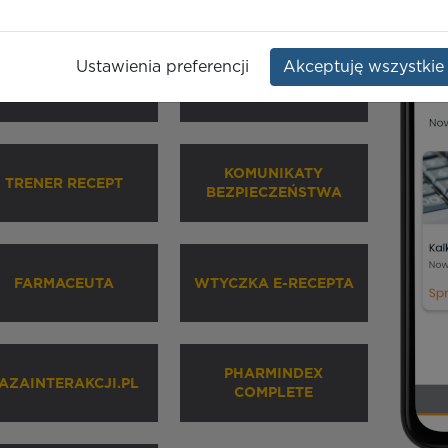
Ustawienia preferencji
Akceptuję wszystkie
HARMINDEX MOBILE
INHALATORY
KOMUNIKATY
TRENER RECEPT
BEZPIECZEŃSTWA
FARMACEUTA
WTYCZKA E-RECEPTA
PHARMINDEX
AZAINTERAKCJI.PL
COMPLETE