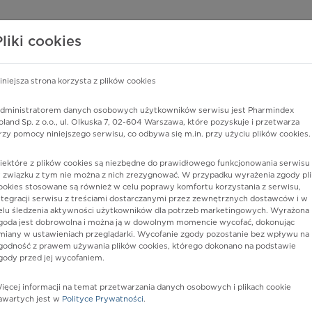
edzy o lekach
WISY PHARMINDEX
DATA LICENSING
SKLEP
Pliki cookies
iniejsza strona korzysta z plików cookies
dministratorem danych osobowych użytkowników serwisu jest Pharmindex
y układu nerwowego, niesklasyfikowane gdzie indziej
oland Sp. z o.o., ul. Olkuska 7, 02-604 Warszawa, które pozyskuje i przetwarza
rzy pomocy niniejszego serwisu, co odbywa się m.in. przy użyciu plików cookies.
iektóre z plików cookies są niezbędne do prawidłowego funkcjonowania serwisu 
 związku z tym nie można z nich zrezygnować. W przypadku wyrażenia zgody pli
ookies stosowane są również w celu poprawy komfortu korzystania z serwisu,
ntegracji serwisu z treściami dostarczanymi przez zewnętrznych dostawców i w
elu śledzenia aktywności użytkowników dla potrzeb marketingowych. Wyrażona
goda jest dobrowolna i można ją w dowolnym momencie wycofać, dokonując
miany w ustawieniach przeglądarki. Wycofanie zgody pozostanie bez wpływu na
godność z prawem używania plików cookies, którego dokonano na podstawie
gody przed jej wycofaniem.
nia
ięcej informacji na temat przetwarzania danych osobowych i plikach cookie
awartych jest w
Polityce Prywatności
.
istów ochrony zdrowia