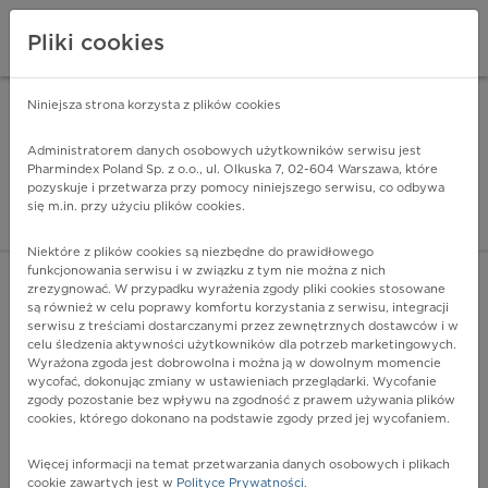
Pliki cookies
Niniejsza strona korzysta z plików cookies
Pharmindex Mobile
INSTALUJ
ZA DARMO - w Google Play
Administratorem danych osobowych użytkowników serwisu jest
Pharmindex Poland Sp. z o.o., ul. Olkuska 7, 02-604 Warszawa, które
pozyskuje i przetwarza przy pomocy niniejszego serwisu, co odbywa
Pharmindex - lider wi
się m.in. przy użyciu plików cookies.
ZALOGUJ SIĘ
ZAREJESTRUJ SIĘ
Niektóre z plików cookies są niezbędne do prawidłowego
funkcjonowania serwisu i w związku z tym nie można z nich
zrezygnować. W przypadku wyrażenia zgody pliki cookies stosowane
G24.4 - Dystonia samoistna w obrębie twarzy
są również w celu poprawy komfortu korzystania z serwisu, integracji
Więcej na lekiicd10.pl
serwisu z treściami dostarczanymi przez zewnętrznych dostawców i w
celu śledzenia aktywności użytkowników dla potrzeb marketingowych.
Wyrażona zgoda jest dobrowolna i można ją w dowolnym momencie
wycofać, dokonując zmiany w ustawieniach przeglądarki. Wycofanie
zgody pozostanie bez wpływu na zgodność z prawem używania plików
cookies, którego dokonano na podstawie zgody przed jej wycofaniem.
Więcej informacji na temat przetwarzania danych osobowych i plikach
cookie zawartych jest w
Polityce Prywatności
.