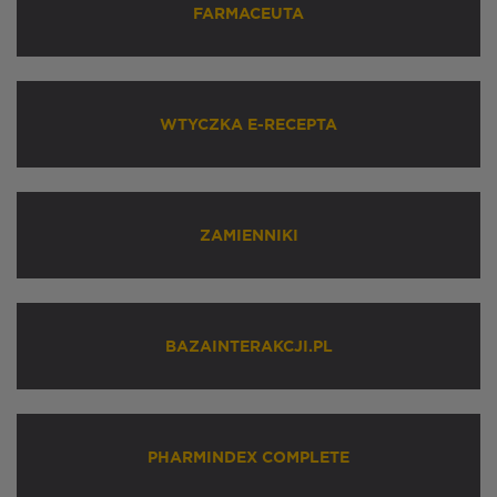
FARMACEUTA
WTYCZKA E-RECEPTA
ZAMIENNIKI
BAZAINTERAKCJI.PL
PHARMINDEX COMPLETE