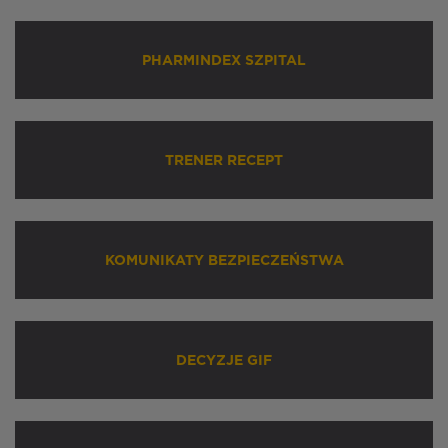
PHARMINDEX SZPITAL
TRENER RECEPT
KOMUNIKATY BEZPIECZEŃSTWA
DECYZJE GIF