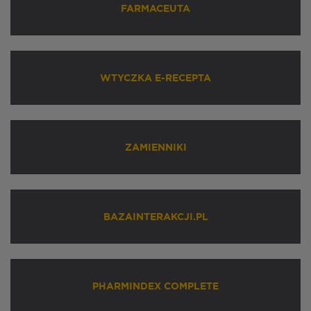
FARMACEUTA
WTYCZKA E-RECEPTA
ZAMIENNIKI
BAZAINTERAKCJI.PL
PHARMINDEX COMPLETE