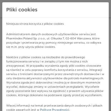
Pliki cookies
Niniejsza strona korzysta z plików cookies
Pharmindex Mobile
INSTALUJ
ZA DARMO - w Google Play
Administratorem danych osobowych użytkowników serwisu jest
Pharmindex Poland Sp. z o.o., ul. Olkuska 7, 02-604 Warszawa, które
pozyskuje i przetwarza przy pomocy niniejszego serwisu, co odbywa
Pharmindex - lider wi
się m.in. przy użyciu plików cookies.
ZALOGUJ SIĘ
ZAREJESTRUJ SIĘ
Niektóre z plików cookies są niezbędne do prawidłowego
funkcjonowania serwisu i w związku z tym nie można z nich
zrezygnować. W przypadku wyrażenia zgody pliki cookies stosowane
G21.9 - Parkinsonizm wtórny, nieokreślony
są również w celu poprawy komfortu korzystania z serwisu, integracji
Więcej na lekiicd10.pl
serwisu z treściami dostarczanymi przez zewnętrznych dostawców i w
celu śledzenia aktywności użytkowników dla potrzeb marketingowych.
Wyrażona zgoda jest dobrowolna i można ją w dowolnym momencie
wycofać, dokonując zmiany w ustawieniach przeglądarki. Wycofanie
zgody pozostanie bez wpływu na zgodność z prawem używania plików
cookies, którego dokonano na podstawie zgody przed jej wycofaniem.
Więcej informacji na temat przetwarzania danych osobowych i plikach
cookie zawartych jest w
Polityce Prywatności
.