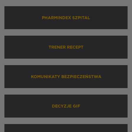
PHARMINDEX SZPITAL
TRENER RECEPT
KOMUNIKATY BEZPIECZEŃSTWA
DECYZJE GIF