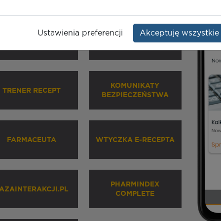
Ustawienia preferencji
Akceptuję wszystkie
HARMINDEX MOBILE
INHALATORY
KOMUNIKATY
TRENER RECEPT
BEZPIECZEŃSTWA
FARMACEUTA
WTYCZKA E-RECEPTA
PHARMINDEX
AZAINTERAKCJI.PL
COMPLETE