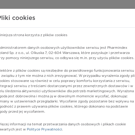
edzy o lekach
WISY PHARMINDEX
DATA LICENSING
SKLEP
Pliki cookies
iniejsza strona korzysta z plików cookies
dministratorem danych osobowych użytkowników serwisu jest Pharmindex
reślona
oland Sp. z o.o., ul. Olkuska 7, 02-604 Warszawa, które pozyskuje i przetwarza
rzy pomocy niniejszego serwisu, co odbywa się m.in. przy użyciu plików cookies.
iektóre z plików cookies są niezbędne do prawidłowego funkcjonowania serwisu 
 związku z tym nie można z nich zrezygnować. W przypadku wyrażenia zgody pli
ookies stosowane są również w celu poprawy komfortu korzystania z serwisu,
ntegracji serwisu z treściami dostarczanymi przez zewnętrznych dostawców i w
elu śledzenia aktywności użytkowników dla potrzeb marketingowych. Wyrażona
goda jest dobrowolna i można ją w dowolnym momencie wycofać, dokonując
miany w ustawieniach przeglądarki. Wycofanie zgody pozostanie bez wpływu na
godność z prawem używania plików cookies, którego dokonano na podstawie
gody przed jej wycofaniem.
nia
ięcej informacji na temat przetwarzania danych osobowych i plikach cookie
awartych jest w
Polityce Prywatności
.
istów ochrony zdrowia