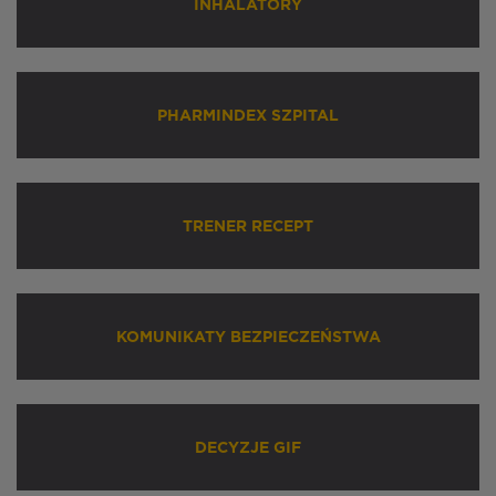
INHALATORY
PHARMINDEX SZPITAL
TRENER RECEPT
KOMUNIKATY BEZPIECZEŃSTWA
DECYZJE GIF