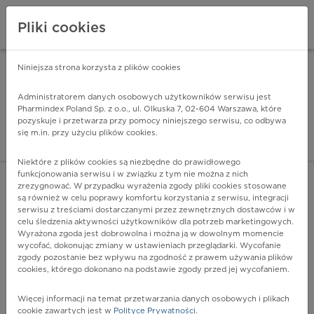
Pliki cookies
Niniejsza strona korzysta z plików cookies
Pharmindex Mobile
INSTALUJ
ZA DARMO - w Google Play
Administratorem danych osobowych użytkowników serwisu jest
Pharmindex Poland Sp. z o.o., ul. Olkuska 7, 02-604 Warszawa, które
pozyskuje i przetwarza przy pomocy niniejszego serwisu, co odbywa
Pharmindex - lider wi
się m.in. przy użyciu plików cookies.
ZALOGUJ SIĘ
ZAREJESTRUJ SIĘ
Niektóre z plików cookies są niezbędne do prawidłowego
funkcjonowania serwisu i w związku z tym nie można z nich
zrezygnować. W przypadku wyrażenia zgody pliki cookies stosowane
G05.8 - Zapalenie mózgu, rdzenia kręgowego oraz mózgu i
są również w celu poprawy komfortu korzystania z serwisu, integracji
rdzenia kręgowego w przebiegu innych chorób
serwisu z treściami dostarczanymi przez zewnętrznych dostawców i w
sklasyfikowanych gdzie indziej
celu śledzenia aktywności użytkowników dla potrzeb marketingowych.
Wyrażona zgoda jest dobrowolna i można ją w dowolnym momencie
Więcej na lekiicd10.pl
wycofać, dokonując zmiany w ustawieniach przeglądarki. Wycofanie
zgody pozostanie bez wpływu na zgodność z prawem używania plików
cookies, którego dokonano na podstawie zgody przed jej wycofaniem.
Więcej informacji na temat przetwarzania danych osobowych i plikach
cookie zawartych jest w
Polityce Prywatności
.