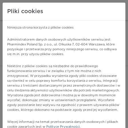
Pliki cookies
Niniejsza strona korzysta z plików cookies
Pharmindex Mobile
INSTALUJ
ZA DARMO - w Google Play
Administratorem danych osobowych użytkowników serwisu jest
Pharmindex Poland Sp. z o.o., ul. Olkuska 7, 02-604 Warszawa, które
pozyskuje i przetwarza przy pomocy niniejszego serwisu, co odbywa
Pharmindex - lider wi
się m.in. przy użyciu plików cookies.
ZALOGUJ SIĘ
ZAREJESTRUJ SIĘ
Niektóre z plików cookies są niezbędne do prawidłowego
funkcjonowania serwisu i w związku z tym nie można z nich
zrezygnować. W przypadku wyrażenia zgody pliki cookies stosowane
G02.1 - Zapalenie opon mózgowo-rdzeniowych w
są również w celu poprawy komfortu korzystania z serwisu, integracji
grzybicach
serwisu z treściami dostarczanymi przez zewnętrznych dostawców i w
Więcej na lekiicd10.pl
celu śledzenia aktywności użytkowników dla potrzeb marketingowych.
Wyrażona zgoda jest dobrowolna i można ją w dowolnym momencie
wycofać, dokonując zmiany w ustawieniach przeglądarki. Wycofanie
zgody pozostanie bez wpływu na zgodność z prawem używania plików
cookies, którego dokonano na podstawie zgody przed jej wycofaniem.
Więcej informacji na temat przetwarzania danych osobowych i plikach
cookie zawartych jest w
Polityce Prywatności
.