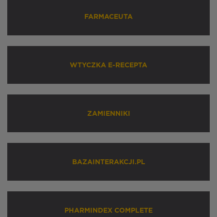
FARMACEUTA
WTYCZKA E-RECEPTA
ZAMIENNIKI
BAZAINTERAKCJI.PL
PHARMINDEX COMPLETE