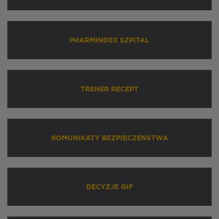
PHARMINDEX SZPITAL
TRENER RECEPT
KOMUNIKATY BEZPIECZEŃSTWA
DECYZJE GIF