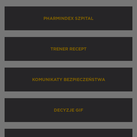
PHARMINDEX SZPITAL
TRENER RECEPT
KOMUNIKATY BEZPIECZEŃSTWA
DECYZJE GIF