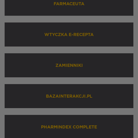
FARMACEUTA
WTYCZKA E-RECEPTA
ZAMIENNIKI
BAZAINTERAKCJI.PL
PHARMINDEX COMPLETE