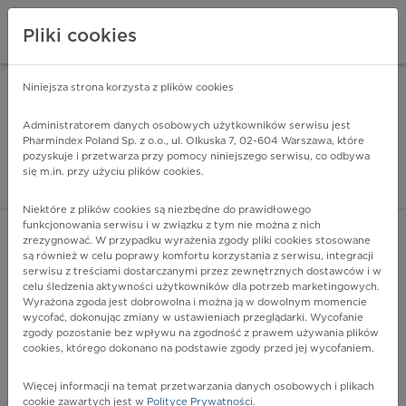
Pliki cookies
Niniejsza strona korzysta z plików cookies
Pharmindex Mobile
INSTALUJ
ZA DARMO - w Google Play
Administratorem danych osobowych użytkowników serwisu jest
Pharmindex Poland Sp. z o.o., ul. Olkuska 7, 02-604 Warszawa, które
pozyskuje i przetwarza przy pomocy niniejszego serwisu, co odbywa
Pharmindex - lider wi
się m.in. przy użyciu plików cookies.
ZALOGUJ SIĘ
ZAREJESTRUJ SIĘ
Niektóre z plików cookies są niezbędne do prawidłowego
funkcjonowania serwisu i w związku z tym nie można z nich
zrezygnować. W przypadku wyrażenia zgody pliki cookies stosowane
F91.8 - Inne zaburzenia zachowania
są również w celu poprawy komfortu korzystania z serwisu, integracji
Więcej na lekiicd10.pl
serwisu z treściami dostarczanymi przez zewnętrznych dostawców i w
celu śledzenia aktywności użytkowników dla potrzeb marketingowych.
Wyrażona zgoda jest dobrowolna i można ją w dowolnym momencie
wycofać, dokonując zmiany w ustawieniach przeglądarki. Wycofanie
zgody pozostanie bez wpływu na zgodność z prawem używania plików
cookies, którego dokonano na podstawie zgody przed jej wycofaniem.
Więcej informacji na temat przetwarzania danych osobowych i plikach
cookie zawartych jest w
Polityce Prywatności
.