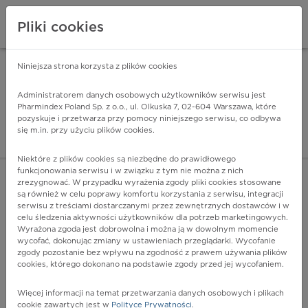
Pliki cookies
Niniejsza strona korzysta z plików cookies
Pharmindex Mobile
INSTALUJ
ZA DARMO - w Google Play
Administratorem danych osobowych użytkowników serwisu jest
Pharmindex Poland Sp. z o.o., ul. Olkuska 7, 02-604 Warszawa, które
pozyskuje i przetwarza przy pomocy niniejszego serwisu, co odbywa
Pharmindex - lider wi
się m.in. przy użyciu plików cookies.
ZALOGUJ SIĘ
ZAREJESTRUJ SIĘ
Niektóre z plików cookies są niezbędne do prawidłowego
funkcjonowania serwisu i w związku z tym nie można z nich
zrezygnować. W przypadku wyrażenia zgody pliki cookies stosowane
F72.9 - Brak informacji na temat zmian w zachowaniu
są również w celu poprawy komfortu korzystania z serwisu, integracji
Więcej na lekiicd10.pl
serwisu z treściami dostarczanymi przez zewnętrznych dostawców i w
celu śledzenia aktywności użytkowników dla potrzeb marketingowych.
Wyrażona zgoda jest dobrowolna i można ją w dowolnym momencie
wycofać, dokonując zmiany w ustawieniach przeglądarki. Wycofanie
zgody pozostanie bez wpływu na zgodność z prawem używania plików
cookies, którego dokonano na podstawie zgody przed jej wycofaniem.
Więcej informacji na temat przetwarzania danych osobowych i plikach
cookie zawartych jest w
Polityce Prywatności
.