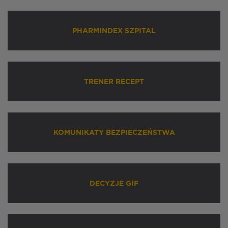
PHARMINDEX SZPITAL
TRENER RECEPT
KOMUNIKATY BEZPIECZEŃSTWA
DECYZJE GIF