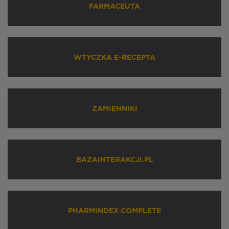
FARMACEUTA
WTYCZKA E-RECEPTA
ZAMIENNIKI
BAZAINTERAKCJI.PL
PHARMINDEX COMPLETE