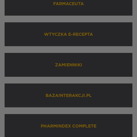
FARMACEUTA
WTYCZKA E-RECEPTA
ZAMIENNIKI
BAZAINTERAKCJI.PL
PHARMINDEX COMPLETE