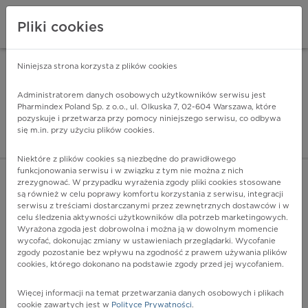
Pliki cookies
Niniejsza strona korzysta z plików cookies
Pharmindex Mobile
INSTALUJ
ZA DARMO - w Google Play
Administratorem danych osobowych użytkowników serwisu jest
Pharmindex Poland Sp. z o.o., ul. Olkuska 7, 02-604 Warszawa, które
pozyskuje i przetwarza przy pomocy niniejszego serwisu, co odbywa
Pharmindex - lider wi
się m.in. przy użyciu plików cookies.
ZALOGUJ SIĘ
ZAREJESTRUJ SIĘ
Niektóre z plików cookies są niezbędne do prawidłowego
funkcjonowania serwisu i w związku z tym nie można z nich
zrezygnować. W przypadku wyrażenia zgody pliki cookies stosowane
F63.1 - Patologiczne podpalanie [piromania]
są również w celu poprawy komfortu korzystania z serwisu, integracji
Więcej na lekiicd10.pl
serwisu z treściami dostarczanymi przez zewnętrznych dostawców i w
celu śledzenia aktywności użytkowników dla potrzeb marketingowych.
Wyrażona zgoda jest dobrowolna i można ją w dowolnym momencie
wycofać, dokonując zmiany w ustawieniach przeglądarki. Wycofanie
zgody pozostanie bez wpływu na zgodność z prawem używania plików
cookies, którego dokonano na podstawie zgody przed jej wycofaniem.
Więcej informacji na temat przetwarzania danych osobowych i plikach
cookie zawartych jest w
Polityce Prywatności
.