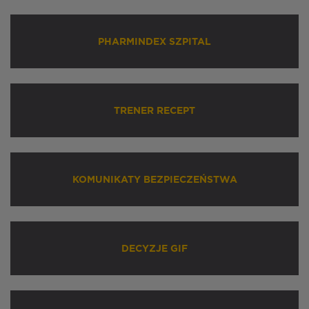
PHARMINDEX SZPITAL
TRENER RECEPT
KOMUNIKATY BEZPIECZEŃSTWA
DECYZJE GIF