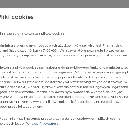
edzy o lekach
WISY PHARMINDEX
DATA LICENSING
SKLEP
Pliki cookies
iniejsza strona korzysta z plików cookies
dministratorem danych osobowych użytkowników serwisu jest Pharmindex
hiczne, nieokreślone
oland Sp. z o.o., ul. Olkuska 7, 02-604 Warszawa, które pozyskuje i przetwarza
rzy pomocy niniejszego serwisu, co odbywa się m.in. przy użyciu plików cookies.
iektóre z plików cookies są niezbędne do prawidłowego funkcjonowania serwisu 
 związku z tym nie można z nich zrezygnować. W przypadku wyrażenia zgody pli
ookies stosowane są również w celu poprawy komfortu korzystania z serwisu,
ntegracji serwisu z treściami dostarczanymi przez zewnętrznych dostawców i w
elu śledzenia aktywności użytkowników dla potrzeb marketingowych. Wyrażona
goda jest dobrowolna i można ją w dowolnym momencie wycofać, dokonując
miany w ustawieniach przeglądarki. Wycofanie zgody pozostanie bez wpływu na
godność z prawem używania plików cookies, którego dokonano na podstawie
gody przed jej wycofaniem.
nia
ięcej informacji na temat przetwarzania danych osobowych i plikach cookie
awartych jest w
Polityce Prywatności
.
istów ochrony zdrowia