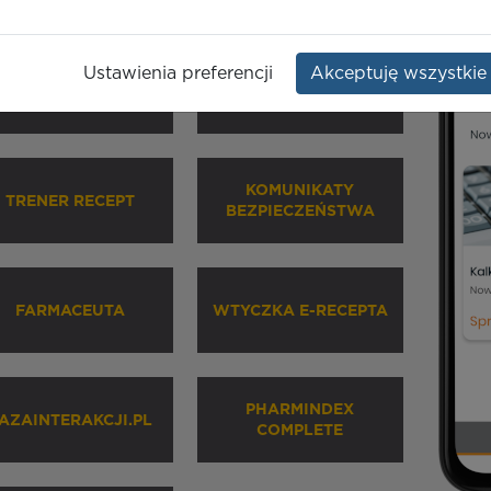
Ustawienia preferencji
Akceptuję wszystkie
HARMINDEX MOBILE
INHALATORY
KOMUNIKATY
TRENER RECEPT
BEZPIECZEŃSTWA
FARMACEUTA
WTYCZKA E-RECEPTA
PHARMINDEX
AZAINTERAKCJI.PL
COMPLETE