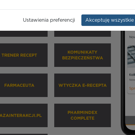
Ustawienia preferencji
Akceptuję wszystkie
HARMINDEX MOBILE
INHALATORY
KOMUNIKATY
TRENER RECEPT
BEZPIECZEŃSTWA
FARMACEUTA
WTYCZKA E-RECEPTA
PHARMINDEX
AZAINTERAKCJI.PL
COMPLETE