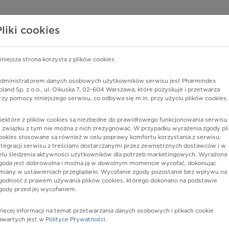
edzy o lekach
WISY PHARMINDEX
DATA LICENSING
SKLEP
Pliki cookies
iniejsza strona korzysta z plików cookies
dministratorem danych osobowych użytkowników serwisu jest Pharmindex
eślone
oland Sp. z o.o., ul. Olkuska 7, 02-604 Warszawa, które pozyskuje i przetwarza
rzy pomocy niniejszego serwisu, co odbywa się m.in. przy użyciu plików cookies.
iektóre z plików cookies są niezbędne do prawidłowego funkcjonowania serwisu 
 związku z tym nie można z nich zrezygnować. W przypadku wyrażenia zgody pli
ookies stosowane są również w celu poprawy komfortu korzystania z serwisu,
ntegracji serwisu z treściami dostarczanymi przez zewnętrznych dostawców i w
elu śledzenia aktywności użytkowników dla potrzeb marketingowych. Wyrażona
goda jest dobrowolna i można ją w dowolnym momencie wycofać, dokonując
miany w ustawieniach przeglądarki. Wycofanie zgody pozostanie bez wpływu na
godność z prawem używania plików cookies, którego dokonano na podstawie
gody przed jej wycofaniem.
nia
ięcej informacji na temat przetwarzania danych osobowych i plikach cookie
awartych jest w
Polityce Prywatności
.
istów ochrony zdrowia