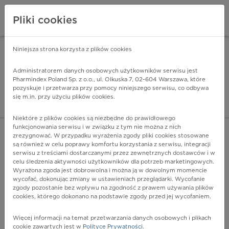
Pliki cookies
Niniejsza strona korzysta z plików cookies
Pharmindex Mobile
INSTALUJ
ZA DARMO - w Google Play
Administratorem danych osobowych użytkowników serwisu jest
Pharmindex Poland Sp. z o.o., ul. Olkuska 7, 02-604 Warszawa, które
pozyskuje i przetwarza przy pomocy niniejszego serwisu, co odbywa
Pharmindex - lider wi
się m.in. przy użyciu plików cookies.
ZALOGUJ SIĘ
ZAREJESTRUJ SIĘ
Niektóre z plików cookies są niezbędne do prawidłowego
funkcjonowania serwisu i w związku z tym nie można z nich
zrezygnować. W przypadku wyrażenia zgody pliki cookies stosowane
F07.2 - Zespół po wstrząśnieniu mózgu
są również w celu poprawy komfortu korzystania z serwisu, integracji
Więcej na lekiicd10.pl
serwisu z treściami dostarczanymi przez zewnętrznych dostawców i w
celu śledzenia aktywności użytkowników dla potrzeb marketingowych.
Wyrażona zgoda jest dobrowolna i można ją w dowolnym momencie
wycofać, dokonując zmiany w ustawieniach przeglądarki. Wycofanie
zgody pozostanie bez wpływu na zgodność z prawem używania plików
cookies, którego dokonano na podstawie zgody przed jej wycofaniem.
Więcej informacji na temat przetwarzania danych osobowych i plikach
cookie zawartych jest w
Polityce Prywatności
.