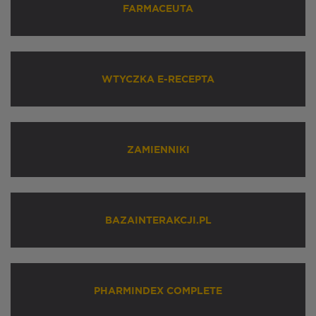
FARMACEUTA
WTYCZKA E-RECEPTA
ZAMIENNIKI
BAZAINTERAKCJI.PL
PHARMINDEX COMPLETE