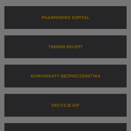
PHARMINDEX SZPITAL
TRENER RECEPT
KOMUNIKATY BEZPIECZEŃSTWA
DECYZJE GIF