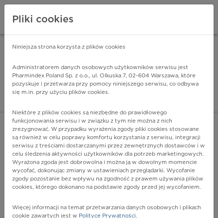
Pliki cookies
Niniejsza strona korzysta z plików cookies
Pharmindex Mobile
INSTALUJ
ZA DARMO - w Google Play
Administratorem danych osobowych użytkowników serwisu jest
Pharmindex Poland Sp. z o.o., ul. Olkuska 7, 02-604 Warszawa, które
pozyskuje i przetwarza przy pomocy niniejszego serwisu, co odbywa
Pharmindex - lider wi
się m.in. przy użyciu plików cookies.
ZALOGUJ SIĘ
ZAREJESTRUJ SIĘ
Niektóre z plików cookies są niezbędne do prawidłowego
funkcjonowania serwisu i w związku z tym nie można z nich
zrezygnować. W przypadku wyrażenia zgody pliki cookies stosowane
F07.1 - Zespół po zapaleniu mózgu
są również w celu poprawy komfortu korzystania z serwisu, integracji
Więcej na lekiicd10.pl
serwisu z treściami dostarczanymi przez zewnętrznych dostawców i w
celu śledzenia aktywności użytkowników dla potrzeb marketingowych.
Wyrażona zgoda jest dobrowolna i można ją w dowolnym momencie
wycofać, dokonując zmiany w ustawieniach przeglądarki. Wycofanie
zgody pozostanie bez wpływu na zgodność z prawem używania plików
cookies, którego dokonano na podstawie zgody przed jej wycofaniem.
Więcej informacji na temat przetwarzania danych osobowych i plikach
cookie zawartych jest w
Polityce Prywatności
.