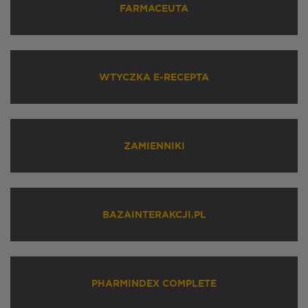
FARMACEUTA
WTYCZKA E-RECEPTA
ZAMIENNIKI
BAZAINTERAKCJI.PL
PHARMINDEX COMPLETE