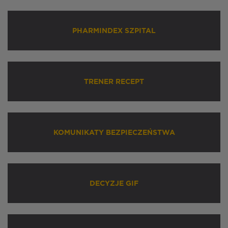
PHARMINDEX SZPITAL
TRENER RECEPT
KOMUNIKATY BEZPIECZEŃSTWA
DECYZJE GIF