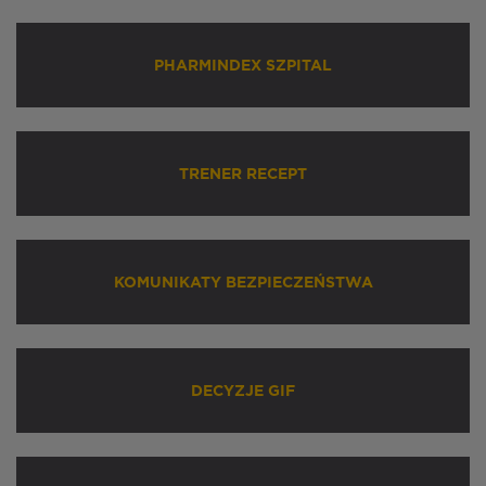
PHARMINDEX SZPITAL
TRENER RECEPT
KOMUNIKATY BEZPIECZEŃSTWA
DECYZJE GIF