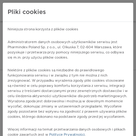
Pliki cookies
Niniejsza strona korzysta z plików cookies
Pharmindex Mobile
INSTALUJ
ZA DARMO - w Google Play
Administratorem danych osobowych użytkowników serwisu jest
Pharmindex Poland Sp. z o.o., ul. Olkuska 7, 02-604 Warszawa, które
pozyskuje i przetwarza przy pomocy niniejszego serwisu, co odbywa
Pharmindex - lider wi
się m.in. przy użyciu plików cookies.
ZALOGUJ SIĘ
ZAREJESTRUJ SIĘ
Niektóre z plików cookies są niezbędne do prawidłowego
funkcjonowania serwisu i w związku z tym nie można z nich
zrezygnować. W przypadku wyrażenia zgody pliki cookies stosowane
F02.1 - Otępienie w chorobie Creutzfeldta-Jakoba (A81.0†)
są również w celu poprawy komfortu korzystania z serwisu, integracji
Więcej na lekiicd10.pl
serwisu z treściami dostarczanymi przez zewnętrznych dostawców i w
celu śledzenia aktywności użytkowników dla potrzeb marketingowych.
Wyrażona zgoda jest dobrowolna i można ją w dowolnym momencie
wycofać, dokonując zmiany w ustawieniach przeglądarki. Wycofanie
zgody pozostanie bez wpływu na zgodność z prawem używania plików
cookies, którego dokonano na podstawie zgody przed jej wycofaniem.
Więcej informacji na temat przetwarzania danych osobowych i plikach
cookie zawartych jest w
Polityce Prywatności
.