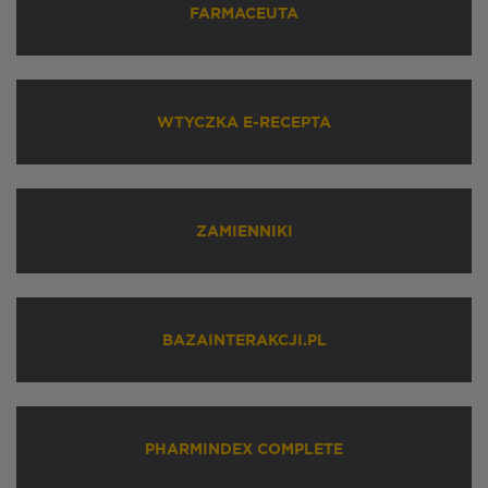
FARMACEUTA
WTYCZKA E-RECEPTA
ZAMIENNIKI
BAZAINTERAKCJI.PL
PHARMINDEX COMPLETE