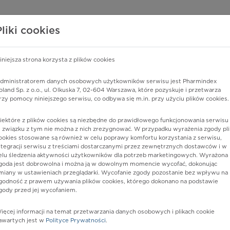
edzy o lekach
WISY PHARMINDEX
DATA LICENSING
SKLEP
Pliki cookies
iniejsza strona korzysta z plików cookies
dministratorem danych osobowych użytkowników serwisu jest Pharmindex
okwasów o rozgałęzionych łańcuchach, nieokreślone
oland Sp. z o.o., ul. Olkuska 7, 02-604 Warszawa, które pozyskuje i przetwarza
rzy pomocy niniejszego serwisu, co odbywa się m.in. przy użyciu plików cookies.
iektóre z plików cookies są niezbędne do prawidłowego funkcjonowania serwisu 
 związku z tym nie można z nich zrezygnować. W przypadku wyrażenia zgody pli
ookies stosowane są również w celu poprawy komfortu korzystania z serwisu,
ntegracji serwisu z treściami dostarczanymi przez zewnętrznych dostawców i w
elu śledzenia aktywności użytkowników dla potrzeb marketingowych. Wyrażona
goda jest dobrowolna i można ją w dowolnym momencie wycofać, dokonując
miany w ustawieniach przeglądarki. Wycofanie zgody pozostanie bez wpływu na
godność z prawem używania plików cookies, którego dokonano na podstawie
gody przed jej wycofaniem.
nia
ięcej informacji na temat przetwarzania danych osobowych i plikach cookie
awartych jest w
Polityce Prywatności
.
istów ochrony zdrowia