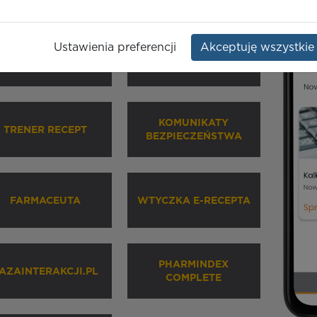
Ustawienia preferencji
Akceptuję wszystkie
HARMINDEX MOBILE
INHALATORY
KOMUNIKATY
TRENER RECEPT
BEZPIECZEŃSTWA
FARMACEUTA
WTYCZKA E-RECEPTA
PHARMINDEX
AZAINTERAKCJI.PL
COMPLETE