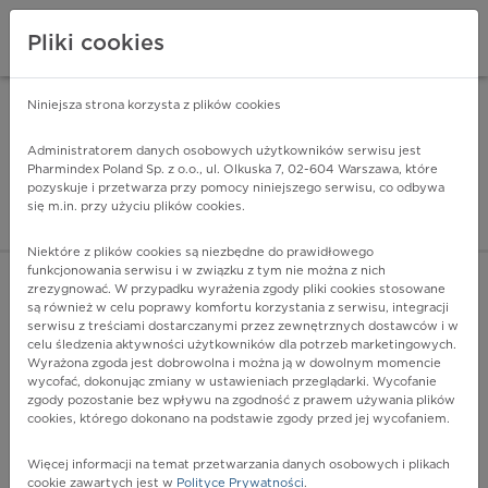
Pliki cookies
Niniejsza strona korzysta z plików cookies
Pharmindex Mobile
INSTALUJ
ZA DARMO - w Google Play
Administratorem danych osobowych użytkowników serwisu jest
Pharmindex Poland Sp. z o.o., ul. Olkuska 7, 02-604 Warszawa, które
pozyskuje i przetwarza przy pomocy niniejszego serwisu, co odbywa
Pharmindex - lider wi
się m.in. przy użyciu plików cookies.
ZALOGUJ SIĘ
ZAREJESTRUJ SIĘ
Niektóre z plików cookies są niezbędne do prawidłowego
funkcjonowania serwisu i w związku z tym nie można z nich
zrezygnować. W przypadku wyrażenia zgody pliki cookies stosowane
E67.0 - Hiperwitaminoza A
są również w celu poprawy komfortu korzystania z serwisu, integracji
Więcej na lekiicd10.pl
serwisu z treściami dostarczanymi przez zewnętrznych dostawców i w
celu śledzenia aktywności użytkowników dla potrzeb marketingowych.
Wyrażona zgoda jest dobrowolna i można ją w dowolnym momencie
wycofać, dokonując zmiany w ustawieniach przeglądarki. Wycofanie
zgody pozostanie bez wpływu na zgodność z prawem używania plików
cookies, którego dokonano na podstawie zgody przed jej wycofaniem.
Więcej informacji na temat przetwarzania danych osobowych i plikach
cookie zawartych jest w
Polityce Prywatności
.