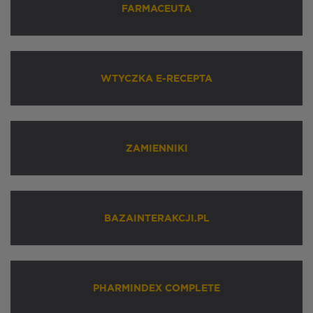
FARMACEUTA
WTYCZKA E-RECEPTA
ZAMIENNIKI
BAZAINTERAKCJI.PL
PHARMINDEX COMPLETE