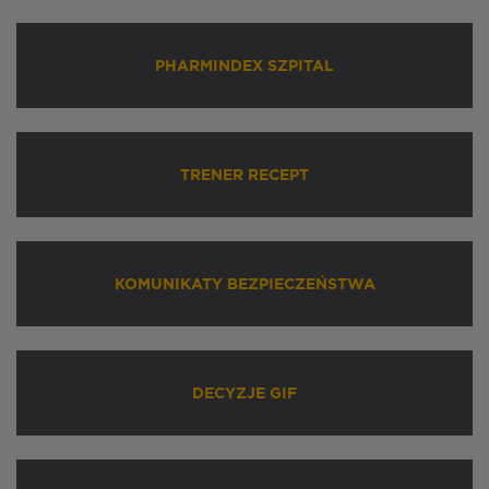
PHARMINDEX SZPITAL
TRENER RECEPT
KOMUNIKATY BEZPIECZEŃSTWA
DECYZJE GIF