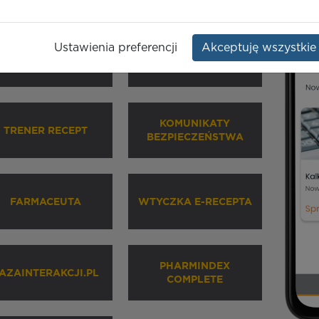
Ustawienia preferencji
Akceptuję wszystkie
HARMINDEX MOBILE
INHALATORY
KOMUNIKATY
TRENER RECEPT
BEZPIECZEŃSTWA
FARMACEUTA
WTYCZKA E-RECEPTA
PHARMINDEX
AZAINTERAKCJI.PL
COMPLETE