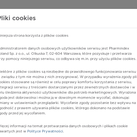
edzy o lekach
WISY PHARMINDEX
DATA LICENSING
SKLEP
Pliki cookies
iniejsza strona korzysta z plików cookies
dministratorem danych osobowych użytkowników serwisu jest Pharmindex
oland Sp. z o.o., ul. Olkuska 7, 02-604 Warszawa, które pozyskuje i przetwarza
rzy pomocy niniejszego serwisu, co odbywa się m.in. przy użyciu plików cookies.
iektóre z plików cookies są niezbędne do prawidłowego funkcjonowania serwisu 
 związku z tym nie można z nich zrezygnować. W przypadku wyrażenia zgody pli
ookies stosowane są również w celu poprawy komfortu korzystania z serwisu,
ntegracji serwisu z treściami dostarczanymi przez zewnętrznych dostawców i w
elu śledzenia aktywności użytkowników dla potrzeb marketingowych. Wyrażona
goda jest dobrowolna i można ją w dowolnym momencie wycofać, dokonując
miany w ustawieniach przeglądarki. Wycofanie zgody pozostanie bez wpływu na
godność z prawem używania plików cookies, którego dokonano na podstawie
gody przed jej wycofaniem.
nia
ięcej informacji na temat przetwarzania danych osobowych i plikach cookie
awartych jest w
Polityce Prywatności
.
istów ochrony zdrowia