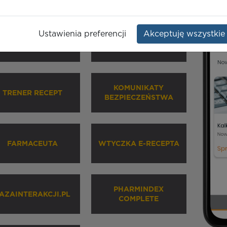
Ustawienia preferencji
Akceptuję wszystkie
HARMINDEX MOBILE
INHALATORY
KOMUNIKATY
TRENER RECEPT
BEZPIECZEŃSTWA
FARMACEUTA
WTYCZKA E-RECEPTA
PHARMINDEX
AZAINTERAKCJI.PL
COMPLETE