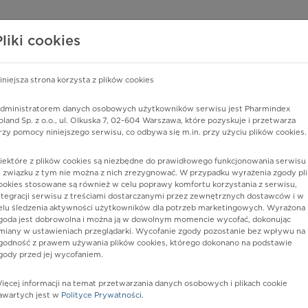
edzy o lekach
WISY PHARMINDEX
DATA LICENSING
SKLEP
Pliki cookies
iniejsza strona korzysta z plików cookies
dministratorem danych osobowych użytkowników serwisu jest Pharmindex
mierną podażą energii
oland Sp. z o.o., ul. Olkuska 7, 02-604 Warszawa, które pozyskuje i przetwarza
rzy pomocy niniejszego serwisu, co odbywa się m.in. przy użyciu plików cookies.
iektóre z plików cookies są niezbędne do prawidłowego funkcjonowania serwisu 
 związku z tym nie można z nich zrezygnować. W przypadku wyrażenia zgody pli
ookies stosowane są również w celu poprawy komfortu korzystania z serwisu,
ntegracji serwisu z treściami dostarczanymi przez zewnętrznych dostawców i w
elu śledzenia aktywności użytkowników dla potrzeb marketingowych. Wyrażona
goda jest dobrowolna i można ją w dowolnym momencie wycofać, dokonując
miany w ustawieniach przeglądarki. Wycofanie zgody pozostanie bez wpływu na
godność z prawem używania plików cookies, którego dokonano na podstawie
gody przed jej wycofaniem.
nia
ięcej informacji na temat przetwarzania danych osobowych i plikach cookie
awartych jest w
Polityce Prywatności
.
istów ochrony zdrowia