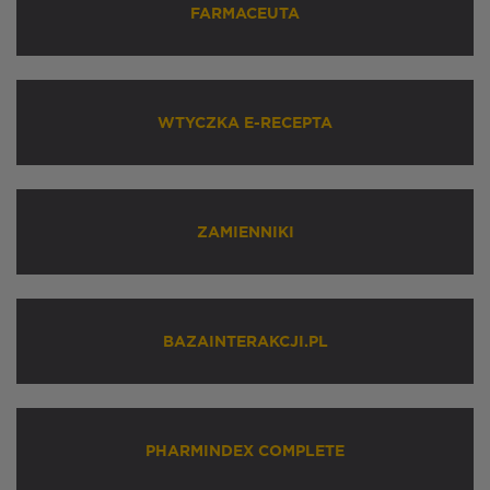
FARMACEUTA
WTYCZKA E-RECEPTA
ZAMIENNIKI
BAZAINTERAKCJI.PL
PHARMINDEX COMPLETE