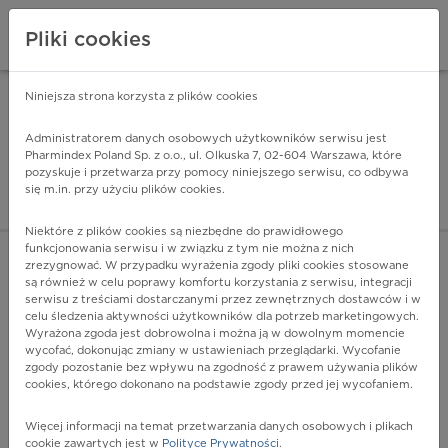
Pliki cookies
Niniejsza strona korzysta z plików cookies
Pharmindex Mobile
INSTALUJ
ZA DARMO - w Google Play
Administratorem danych osobowych użytkowników serwisu jest
Pharmindex Poland Sp. z o.o., ul. Olkuska 7, 02-604 Warszawa, które
pozyskuje i przetwarza przy pomocy niniejszego serwisu, co odbywa
Pharmindex - lider wi
się m.in. przy użyciu plików cookies.
ZALOGUJ SIĘ
ZAREJESTRUJ SIĘ
Niektóre z plików cookies są niezbędne do prawidłowego
funkcjonowania serwisu i w związku z tym nie można z nich
zrezygnować. W przypadku wyrażenia zgody pliki cookies stosowane
E24.1 - Zespół Nelsona
są również w celu poprawy komfortu korzystania z serwisu, integracji
Więcej na lekiicd10.pl
serwisu z treściami dostarczanymi przez zewnętrznych dostawców i w
celu śledzenia aktywności użytkowników dla potrzeb marketingowych.
Wyrażona zgoda jest dobrowolna i można ją w dowolnym momencie
wycofać, dokonując zmiany w ustawieniach przeglądarki. Wycofanie
zgody pozostanie bez wpływu na zgodność z prawem używania plików
cookies, którego dokonano na podstawie zgody przed jej wycofaniem.
Więcej informacji na temat przetwarzania danych osobowych i plikach
cookie zawartych jest w
Polityce Prywatności
.