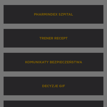
PHARMINDEX SZPITAL
TRENER RECEPT
KOMUNIKATY BEZPIECZEŃSTWA
DECYZJE GIF