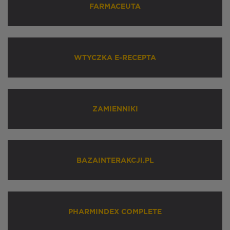
FARMACEUTA
WTYCZKA E-RECEPTA
ZAMIENNIKI
BAZAINTERAKCJI.PL
PHARMINDEX COMPLETE