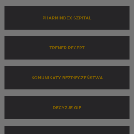
PHARMINDEX SZPITAL
TRENER RECEPT
KOMUNIKATY BEZPIECZEŃSTWA
DECYZJE GIF