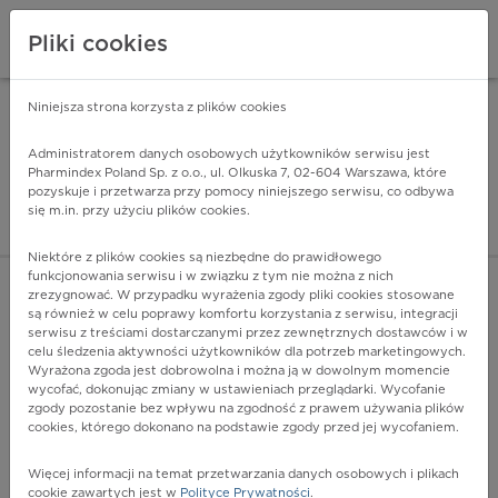
Pliki cookies
Niniejsza strona korzysta z plików cookies
Pharmindex Mobile
INSTALUJ
ZA DARMO - w Google Play
Administratorem danych osobowych użytkowników serwisu jest
Pharmindex Poland Sp. z o.o., ul. Olkuska 7, 02-604 Warszawa, które
pozyskuje i przetwarza przy pomocy niniejszego serwisu, co odbywa
Pharmindex - lider wi
się m.in. przy użyciu plików cookies.
ZALOGUJ SIĘ
ZAREJESTRUJ SIĘ
Niektóre z plików cookies są niezbędne do prawidłowego
funkcjonowania serwisu i w związku z tym nie można z nich
zrezygnować. W przypadku wyrażenia zgody pliki cookies stosowane
E21.3 - Nadczynność przytarczyc, nieokreślona
są również w celu poprawy komfortu korzystania z serwisu, integracji
Więcej na lekiicd10.pl
serwisu z treściami dostarczanymi przez zewnętrznych dostawców i w
celu śledzenia aktywności użytkowników dla potrzeb marketingowych.
Wyrażona zgoda jest dobrowolna i można ją w dowolnym momencie
wycofać, dokonując zmiany w ustawieniach przeglądarki. Wycofanie
zgody pozostanie bez wpływu na zgodność z prawem używania plików
cookies, którego dokonano na podstawie zgody przed jej wycofaniem.
Więcej informacji na temat przetwarzania danych osobowych i plikach
cookie zawartych jest w
Polityce Prywatności
.