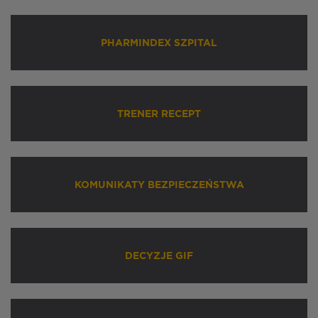
PHARMINDEX SZPITAL
TRENER RECEPT
KOMUNIKATY BEZPIECZEŃSTWA
DECYZJE GIF