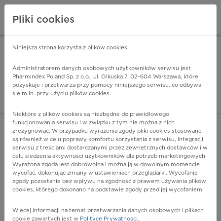
Pliki cookies
Niniejsza strona korzysta z plików cookies
Pharmindex Mobile
INSTALUJ
ZA DARMO - w Google Play
Administratorem danych osobowych użytkowników serwisu jest
Pharmindex Poland Sp. z o.o., ul. Olkuska 7, 02-604 Warszawa, które
pozyskuje i przetwarza przy pomocy niniejszego serwisu, co odbywa
Pharmindex - lider wi
się m.in. przy użyciu plików cookies.
ZALOGUJ SIĘ
ZAREJESTRUJ SIĘ
Niektóre z plików cookies są niezbędne do prawidłowego
funkcjonowania serwisu i w związku z tym nie można z nich
zrezygnować. W przypadku wyrażenia zgody pliki cookies stosowane
E20 - Niedoczynność przytarczyc
są również w celu poprawy komfortu korzystania z serwisu, integracji
Więcej na lekiicd10.pl
serwisu z treściami dostarczanymi przez zewnętrznych dostawców i w
celu śledzenia aktywności użytkowników dla potrzeb marketingowych.
Wyrażona zgoda jest dobrowolna i można ją w dowolnym momencie
wycofać, dokonując zmiany w ustawieniach przeglądarki. Wycofanie
zgody pozostanie bez wpływu na zgodność z prawem używania plików
cookies, którego dokonano na podstawie zgody przed jej wycofaniem.
Więcej informacji na temat przetwarzania danych osobowych i plikach
cookie zawartych jest w
Polityce Prywatności
.