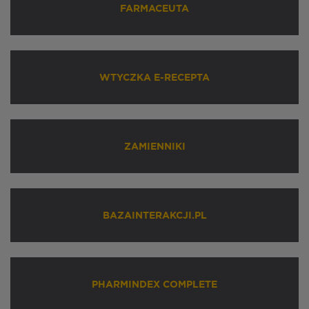
FARMACEUTA
WTYCZKA E-RECEPTA
ZAMIENNIKI
BAZAINTERAKCJI.PL
PHARMINDEX COMPLETE