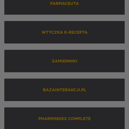
FARMACEUTA
WTYCZKA E-RECEPTA
ZAMIENNIKI
BAZAINTERAKCJI.PL
PHARMINDEX COMPLETE