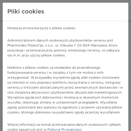
Pliki cookies
Niniejsza strona korzysta z plików cookies
Pharmindex Mobile
INSTALUJ
ZA DARMO - w Google Play
Administratorem danych osobowych użytkowników serwisu jest
Pharmindex Poland Sp. z o.o., ul. Olkuska 7, 02-604 Warszawa, które
pozyskuje i przetwarza przy pomocy niniejszego serwisu, co odbywa
Pharmindex - lider wi
się m.in. przy użyciu plików cookies.
ZALOGUJ SIĘ
ZAREJESTRUJ SIĘ
Niektóre z plików cookies są niezbędne do prawidłowego
funkcjonowania serwisu i w związku z tym nie można z nich
zrezygnować. W przypadku wyrażenia zgody pliki cookies stosowane
E10.8 - Z nieokreślonymi powikłaniami
są również w celu poprawy komfortu korzystania z serwisu, integracji
Więcej na lekiicd10.pl
serwisu z treściami dostarczanymi przez zewnętrznych dostawców i w
celu śledzenia aktywności użytkowników dla potrzeb marketingowych.
Wyrażona zgoda jest dobrowolna i można ją w dowolnym momencie
wycofać, dokonując zmiany w ustawieniach przeglądarki. Wycofanie
zgody pozostanie bez wpływu na zgodność z prawem używania plików
cookies, którego dokonano na podstawie zgody przed jej wycofaniem.
Więcej informacji na temat przetwarzania danych osobowych i plikach
cookie zawartych jest w
Polityce Prywatności
.