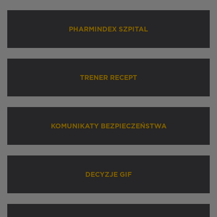
PHARMINDEX SZPITAL
TRENER RECEPT
KOMUNIKATY BEZPIECZEŃSTWA
DECYZJE GIF