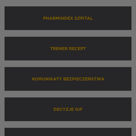
PHARMINDEX SZPITAL
TRENER RECEPT
KOMUNIKATY BEZPIECZEŃSTWA
DECYZJE GIF