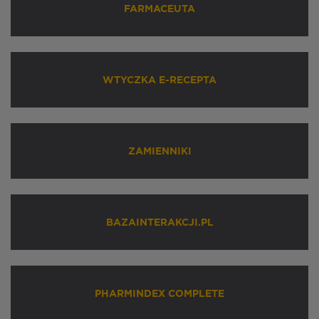
FARMACEUTA
WTYCZKA E-RECEPTA
ZAMIENNIKI
BAZAINTERAKCJI.PL
PHARMINDEX COMPLETE