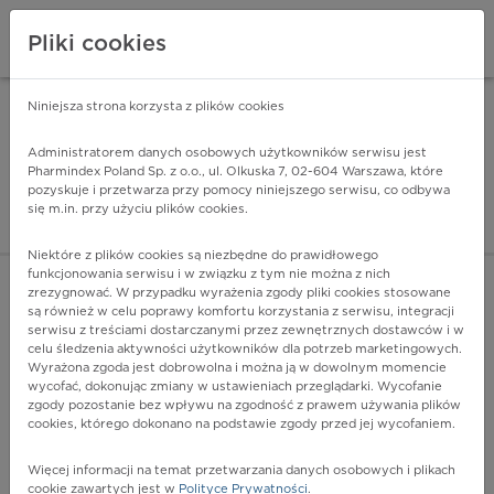
Pliki cookies
Niniejsza strona korzysta z plików cookies
Pharmindex Mobile
INSTALUJ
ZA DARMO - w Google Play
Administratorem danych osobowych użytkowników serwisu jest
Pharmindex Poland Sp. z o.o., ul. Olkuska 7, 02-604 Warszawa, które
pozyskuje i przetwarza przy pomocy niniejszego serwisu, co odbywa
Pharmindex - lider wi
się m.in. przy użyciu plików cookies.
ZALOGUJ SIĘ
ZAREJESTRUJ SIĘ
Niektóre z plików cookies są niezbędne do prawidłowego
funkcjonowania serwisu i w związku z tym nie można z nich
zrezygnować. W przypadku wyrażenia zgody pliki cookies stosowane
E10.4 - Z powikłaniami neurologicznymi
są również w celu poprawy komfortu korzystania z serwisu, integracji
Więcej na lekiicd10.pl
serwisu z treściami dostarczanymi przez zewnętrznych dostawców i w
celu śledzenia aktywności użytkowników dla potrzeb marketingowych.
Wyrażona zgoda jest dobrowolna i można ją w dowolnym momencie
wycofać, dokonując zmiany w ustawieniach przeglądarki. Wycofanie
zgody pozostanie bez wpływu na zgodność z prawem używania plików
cookies, którego dokonano na podstawie zgody przed jej wycofaniem.
Więcej informacji na temat przetwarzania danych osobowych i plikach
cookie zawartych jest w
Polityce Prywatności
.