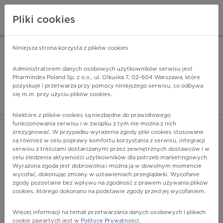
Pliki cookies
Niniejsza strona korzysta z plików cookies
Pharmindex Mobile
INSTALUJ
ZA DARMO - w Google Play
Administratorem danych osobowych użytkowników serwisu jest
Pharmindex Poland Sp. z o.o., ul. Olkuska 7, 02-604 Warszawa, które
pozyskuje i przetwarza przy pomocy niniejszego serwisu, co odbywa
Pharmindex - lider wi
się m.in. przy użyciu plików cookies.
ZALOGUJ SIĘ
ZAREJESTRUJ SIĘ
Niektóre z plików cookies są niezbędne do prawidłowego
funkcjonowania serwisu i w związku z tym nie można z nich
zrezygnować. W przypadku wyrażenia zgody pliki cookies stosowane
E01.2 - Wole z powodu niedoboru jodu (endemiczne),
są również w celu poprawy komfortu korzystania z serwisu, integracji
nieokreślone
serwisu z treściami dostarczanymi przez zewnętrznych dostawców i w
Więcej na lekiicd10.pl
celu śledzenia aktywności użytkowników dla potrzeb marketingowych.
Wyrażona zgoda jest dobrowolna i można ją w dowolnym momencie
wycofać, dokonując zmiany w ustawieniach przeglądarki. Wycofanie
zgody pozostanie bez wpływu na zgodność z prawem używania plików
cookies, którego dokonano na podstawie zgody przed jej wycofaniem.
Więcej informacji na temat przetwarzania danych osobowych i plikach
cookie zawartych jest w
Polityce Prywatności
.