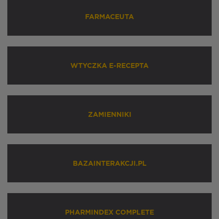
FARMACEUTA
WTYCZKA E-RECEPTA
ZAMIENNIKI
BAZAINTERAKCJI.PL
PHARMINDEX COMPLETE