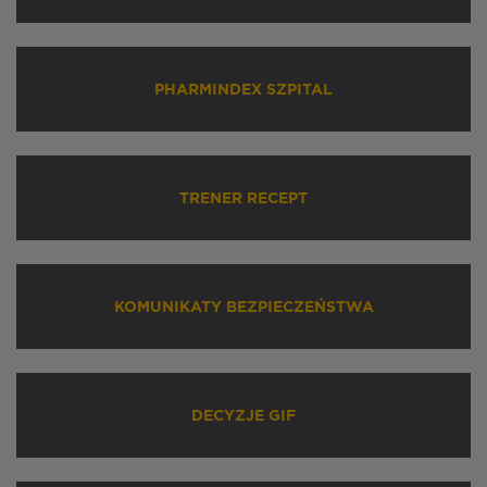
PHARMINDEX SZPITAL
TRENER RECEPT
KOMUNIKATY BEZPIECZEŃSTWA
DECYZJE GIF