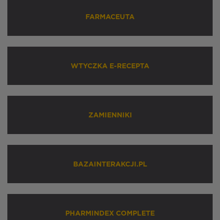
FARMACEUTA
WTYCZKA E-RECEPTA
ZAMIENNIKI
BAZAINTERAKCJI.PL
PHARMINDEX COMPLETE