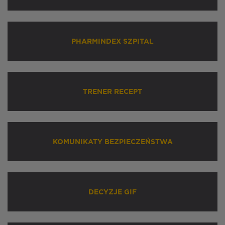
PHARMINDEX SZPITAL
TRENER RECEPT
KOMUNIKATY BEZPIECZEŃSTWA
DECYZJE GIF