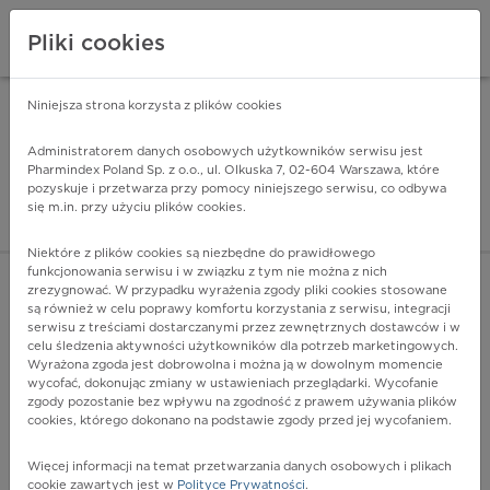
Pliki cookies
Niniejsza strona korzysta z plików cookies
Pharmindex Mobile
INSTALUJ
ZA DARMO - w Google Play
Administratorem danych osobowych użytkowników serwisu jest
Pharmindex Poland Sp. z o.o., ul. Olkuska 7, 02-604 Warszawa, które
pozyskuje i przetwarza przy pomocy niniejszego serwisu, co odbywa
Pharmindex - lider wi
się m.in. przy użyciu plików cookies.
ZALOGUJ SIĘ
ZAREJESTRUJ SIĘ
Niektóre z plików cookies są niezbędne do prawidłowego
funkcjonowania serwisu i w związku z tym nie można z nich
zrezygnować. W przypadku wyrażenia zgody pliki cookies stosowane
D83.0 - Pospolity zmienny niedobór odporności z przewagą
są również w celu poprawy komfortu korzystania z serwisu, integracji
zaburzeń funkcji lub liczebności komórek B
serwisu z treściami dostarczanymi przez zewnętrznych dostawców i w
Więcej na lekiicd10.pl
celu śledzenia aktywności użytkowników dla potrzeb marketingowych.
Wyrażona zgoda jest dobrowolna i można ją w dowolnym momencie
wycofać, dokonując zmiany w ustawieniach przeglądarki. Wycofanie
zgody pozostanie bez wpływu na zgodność z prawem używania plików
cookies, którego dokonano na podstawie zgody przed jej wycofaniem.
Więcej informacji na temat przetwarzania danych osobowych i plikach
cookie zawartych jest w
Polityce Prywatności
.