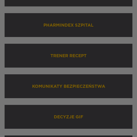
PHARMINDEX SZPITAL
TRENER RECEPT
KOMUNIKATY BEZPIECZEŃSTWA
DECYZJE GIF