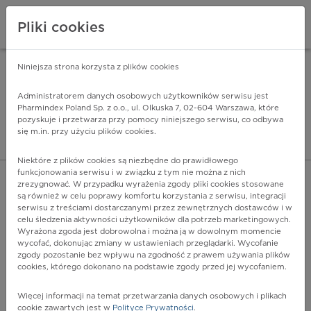
Pliki cookies
Niniejsza strona korzysta z plików cookies
Pharmindex Mobile
INSTALUJ
ZA DARMO - w Google Play
Administratorem danych osobowych użytkowników serwisu jest
Pharmindex Poland Sp. z o.o., ul. Olkuska 7, 02-604 Warszawa, które
pozyskuje i przetwarza przy pomocy niniejszego serwisu, co odbywa
Pharmindex - lider wi
się m.in. przy użyciu plików cookies.
ZALOGUJ SIĘ
ZAREJESTRUJ SIĘ
Niektóre z plików cookies są niezbędne do prawidłowego
funkcjonowania serwisu i w związku z tym nie można z nich
zrezygnować. W przypadku wyrażenia zgody pliki cookies stosowane
D82.2 - Niedobór odporności z sylwetką z krótkimi
są również w celu poprawy komfortu korzystania z serwisu, integracji
kończynami
serwisu z treściami dostarczanymi przez zewnętrznych dostawców i w
Więcej na lekiicd10.pl
celu śledzenia aktywności użytkowników dla potrzeb marketingowych.
Wyrażona zgoda jest dobrowolna i można ją w dowolnym momencie
wycofać, dokonując zmiany w ustawieniach przeglądarki. Wycofanie
zgody pozostanie bez wpływu na zgodność z prawem używania plików
cookies, którego dokonano na podstawie zgody przed jej wycofaniem.
Więcej informacji na temat przetwarzania danych osobowych i plikach
cookie zawartych jest w
Polityce Prywatności
.