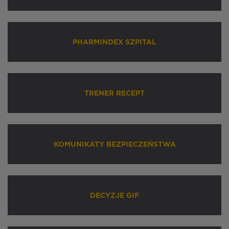
PHARMINDEX SZPITAL
TRENER RECEPT
KOMUNIKATY BEZPIECZEŃSTWA
DECYZJE GIF