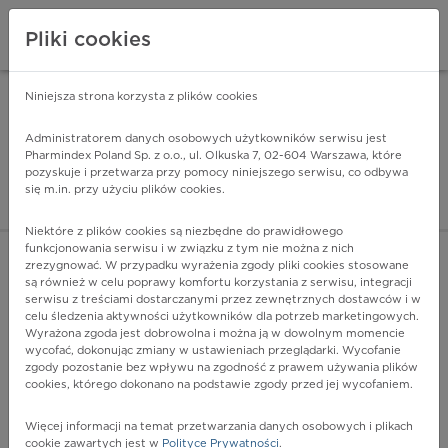
Pliki cookies
Niniejsza strona korzysta z plików cookies
Pharmindex Mobile
INSTALUJ
ZA DARMO - w Google Play
Administratorem danych osobowych użytkowników serwisu jest
Pharmindex Poland Sp. z o.o., ul. Olkuska 7, 02-604 Warszawa, które
pozyskuje i przetwarza przy pomocy niniejszego serwisu, co odbywa
Pharmindex - lider wi
się m.in. przy użyciu plików cookies.
ZALOGUJ SIĘ
ZAREJESTRUJ SIĘ
Niektóre z plików cookies są niezbędne do prawidłowego
funkcjonowania serwisu i w związku z tym nie można z nich
zrezygnować. W przypadku wyrażenia zgody pliki cookies stosowane
D81.0 - Ciężki złożony niedobór odporności [SCID] z
są również w celu poprawy komfortu korzystania z serwisu, integracji
dysgenezją siateczki
serwisu z treściami dostarczanymi przez zewnętrznych dostawców i w
Więcej na lekiicd10.pl
celu śledzenia aktywności użytkowników dla potrzeb marketingowych.
Wyrażona zgoda jest dobrowolna i można ją w dowolnym momencie
wycofać, dokonując zmiany w ustawieniach przeglądarki. Wycofanie
zgody pozostanie bez wpływu na zgodność z prawem używania plików
cookies, którego dokonano na podstawie zgody przed jej wycofaniem.
Więcej informacji na temat przetwarzania danych osobowych i plikach
cookie zawartych jest w
Polityce Prywatności
.