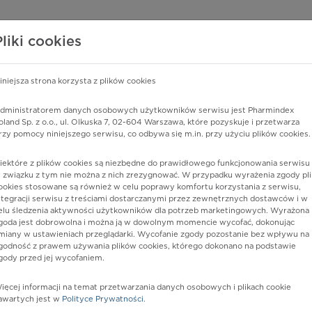
edzy o lekach
WISY PHARMINDEX
DATA LICENSING
SKLEP
Pliki cookies
iniejsza strona korzysta z plików cookies
dministratorem danych osobowych użytkowników serwisu jest Pharmindex
eślona
oland Sp. z o.o., ul. Olkuska 7, 02-604 Warszawa, które pozyskuje i przetwarza
rzy pomocy niniejszego serwisu, co odbywa się m.in. przy użyciu plików cookies.
iektóre z plików cookies są niezbędne do prawidłowego funkcjonowania serwisu 
 związku z tym nie można z nich zrezygnować. W przypadku wyrażenia zgody pli
ookies stosowane są również w celu poprawy komfortu korzystania z serwisu,
ntegracji serwisu z treściami dostarczanymi przez zewnętrznych dostawców i w
elu śledzenia aktywności użytkowników dla potrzeb marketingowych. Wyrażona
goda jest dobrowolna i można ją w dowolnym momencie wycofać, dokonując
miany w ustawieniach przeglądarki. Wycofanie zgody pozostanie bez wpływu na
godność z prawem używania plików cookies, którego dokonano na podstawie
gody przed jej wycofaniem.
nia
ięcej informacji na temat przetwarzania danych osobowych i plikach cookie
awartych jest w
Polityce Prywatności
.
istów ochrony zdrowia