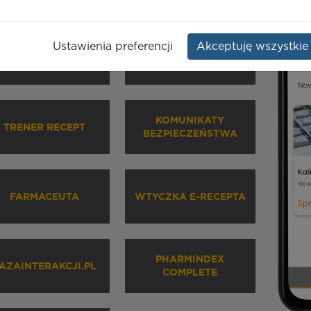
Ustawienia preferencji
Akceptuję wszystkie
HARMINDEX MOBILE
INHALATORY
KOMUNIKATY
TRENER RECEPT
BEZPIECZEŃSTWA
FARMACEUTA
WTYCZKA E-RECEPTA
PHARMINDEX
AZAINTERAKCJI.PL
COMPLETE