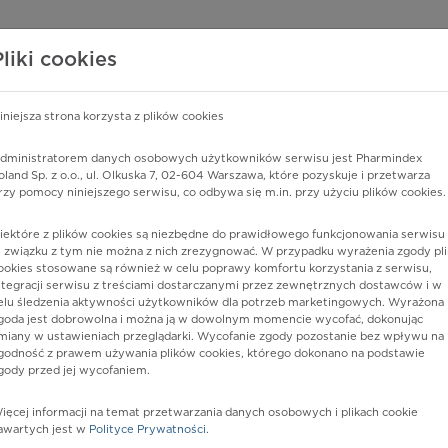
edzy o lekach
WISY PHARMINDEX
DATA LICENSING
SKLEP
Pliki cookies
iniejsza strona korzysta z plików cookies
dministratorem danych osobowych użytkowników serwisu jest Pharmindex
eślona
oland Sp. z o.o., ul. Olkuska 7, 02-604 Warszawa, które pozyskuje i przetwarza
rzy pomocy niniejszego serwisu, co odbywa się m.in. przy użyciu plików cookies.
iektóre z plików cookies są niezbędne do prawidłowego funkcjonowania serwisu 
 związku z tym nie można z nich zrezygnować. W przypadku wyrażenia zgody pli
ookies stosowane są również w celu poprawy komfortu korzystania z serwisu,
ntegracji serwisu z treściami dostarczanymi przez zewnętrznych dostawców i w
elu śledzenia aktywności użytkowników dla potrzeb marketingowych. Wyrażona
goda jest dobrowolna i można ją w dowolnym momencie wycofać, dokonując
miany w ustawieniach przeglądarki. Wycofanie zgody pozostanie bez wpływu na
godność z prawem używania plików cookies, którego dokonano na podstawie
gody przed jej wycofaniem.
nia
ięcej informacji na temat przetwarzania danych osobowych i plikach cookie
awartych jest w
Polityce Prywatności
.
istów ochrony zdrowia