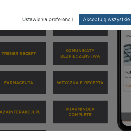
Ustawienia preferencji
Akceptuję wszystkie
HARMINDEX MOBILE
INHALATORY
KOMUNIKATY
TRENER RECEPT
BEZPIECZEŃSTWA
FARMACEUTA
WTYCZKA E-RECEPTA
PHARMINDEX
AZAINTERAKCJI.PL
COMPLETE