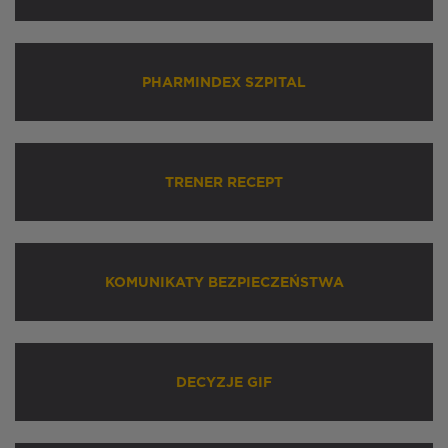
PHARMINDEX SZPITAL
TRENER RECEPT
KOMUNIKATY BEZPIECZEŃSTWA
DECYZJE GIF