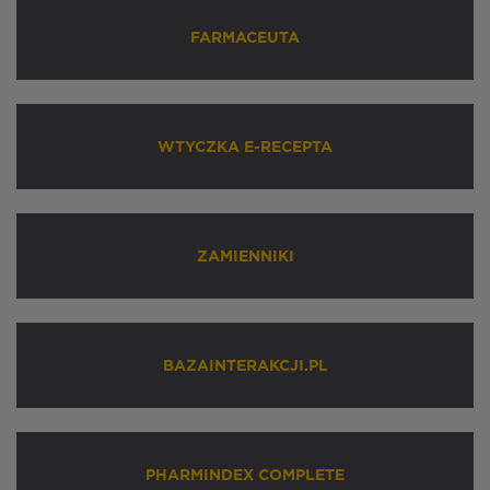
FARMACEUTA
WTYCZKA E-RECEPTA
ZAMIENNIKI
BAZAINTERAKCJI.PL
PHARMINDEX COMPLETE