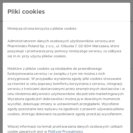
Pliki cookies
Niniejsza strona korzysta z plików cookies
Pharmindex Mobile
INSTALUJ
ZA DARMO - w Google Play
Administratorem danych osobowych użytkowników serwisu jest
Pharmindex Poland Sp. z o.o., ul. Olkuska 7, 02-604 Warszawa, które
pozyskuje i przetwarza przy pomocy niniejszego serwisu, co odbywa
Pharmindex - lider wi
się m.in. przy użyciu plików cookies.
ZALOGUJ SIĘ
ZAREJESTRUJ SIĘ
Niektóre z plików cookies są niezbędne do prawidłowego
funkcjonowania serwisu i w związku z tym nie można z nich
zrezygnować. W przypadku wyrażenia zgody pliki cookies stosowane
D63 - Niedokrwistość w przebiegu chorób przewlekłych
są również w celu poprawy komfortu korzystania z serwisu, integracji
sklasyfikowanych gdzie indziej
serwisu z treściami dostarczanymi przez zewnętrznych dostawców i w
Więcej na lekiicd10.pl
celu śledzenia aktywności użytkowników dla potrzeb marketingowych.
Wyrażona zgoda jest dobrowolna i można ją w dowolnym momencie
wycofać, dokonując zmiany w ustawieniach przeglądarki. Wycofanie
zgody pozostanie bez wpływu na zgodność z prawem używania plików
cookies, którego dokonano na podstawie zgody przed jej wycofaniem.
Więcej informacji na temat przetwarzania danych osobowych i plikach
cookie zawartych jest w
Polityce Prywatności
.